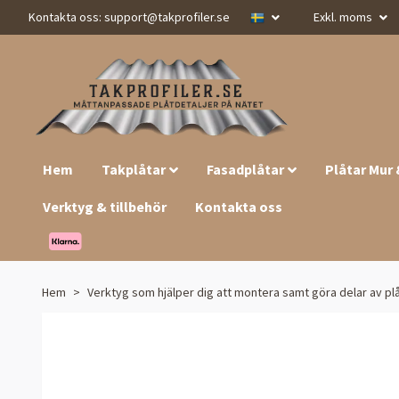
Kontakta oss:
support@takprofiler.se
Exkl. moms
Hem
Takplåtar
Fasadplåtar
Plåtar Mur
Verktyg & tillbehör
Kontakta oss
Hem
Verktyg som hjälper dig att montera samt göra delar av pl