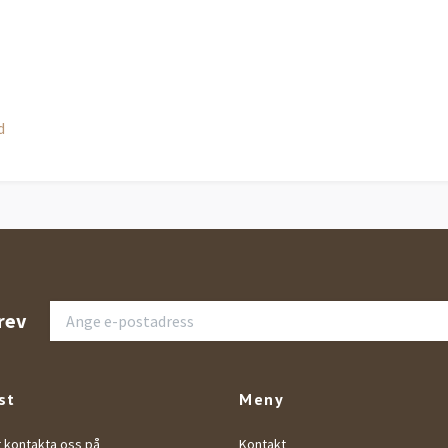
d
rev
st
Meny
t kontakta oss på
Kontakt