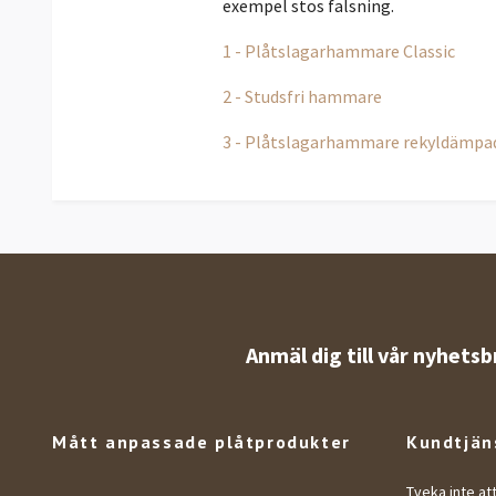
exempel stos falsning.
1 - Plåtslagarhammare Classic
2 - Studsfri hammare
3 - Plåtslagarhammare rekyldämpa
Anmäl dig till vår nyhetsb
Mått anpassade plåtprodukter
Kundtjän
Tveka inte at