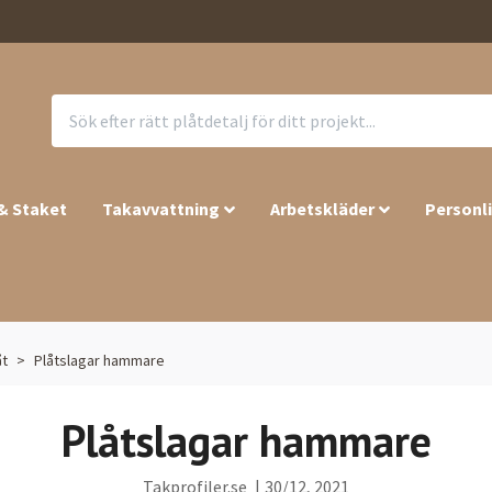
 & Staket
Takavvattning
Arbetskläder
Personl
åt
Plåtslagar hammare
Plåtslagar hammare
Takprofiler.se
|
30/12, 2021