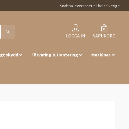
Snabba leveranser till hela Sverige
0
LOGGA IN
VARUKORG
igt skydd
Förvaring & Hantering
Maskiner