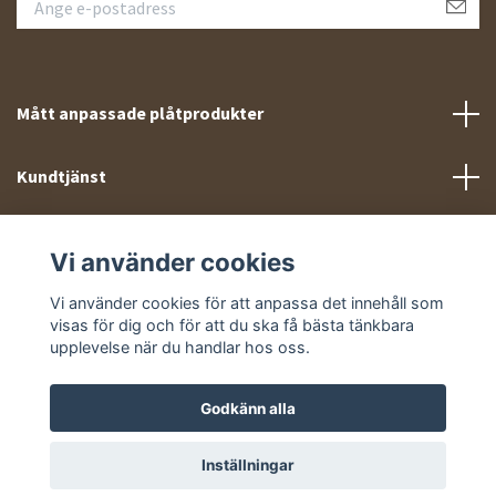
Mått anpassade plåtprodukter
Kundtjänst
Meny
Vi använder cookies
Sociala medier
Vi använder cookies för att anpassa det innehåll som
visas för dig och för att du ska få bästa tänkbara
upplevelse när du handlar hos oss.
Godkänn alla
© 2026 Takprofiler.se
Inställningar