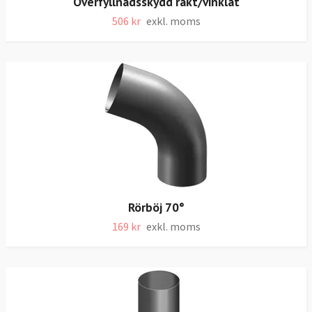
Överfyllnadsskydd rakt/vinklat
506 kr
exkl. moms
Rörböj 70°
169 kr
exkl. moms