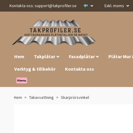
Kontakta oss:
support@takprofiler.se
Exkl. moms
Hem
Takplåtar
Fasadplåtar
Plåtar Mur
Verktyg & tillbehör
Kontakta oss
Hem
Takavvattning
Skarprörsvinkel