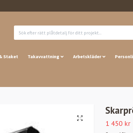
 & Staket
Takavvattning
Arbetskläder
Personl
Skarpr
1 450 kr