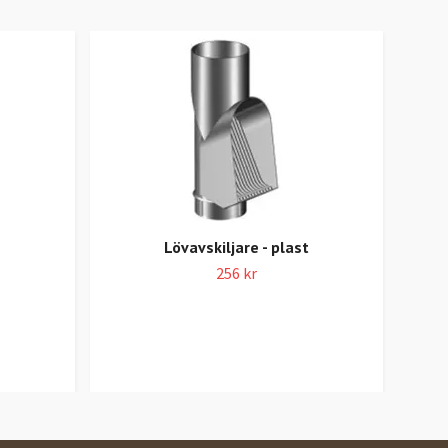
Lövavskiljare - plast
256 kr
Ban