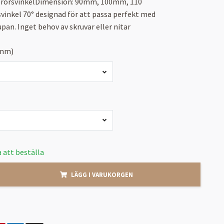
prörsvinkelDimension: 90mm, 100mm, 110
inkel 70° designad för att passa perfekt med
an. Inget behov av skruvar eller nitar
(mm)
 att beställa
LÄGG I VARUKORGEN