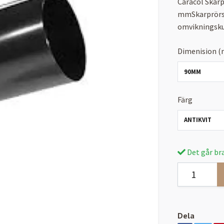
Caracol Skar
mmSkarprörsv
omvikningskup
Dimenision 
90MM
Färg
ANTIKVIT
Det går bra
Dela