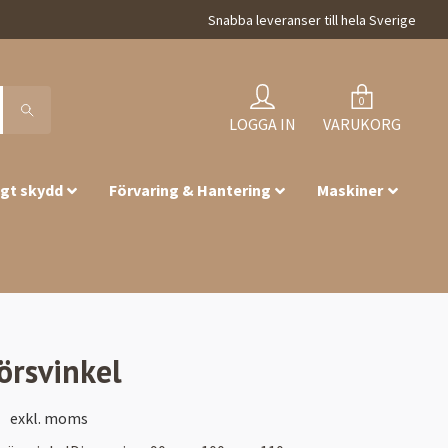
Snabba leveranser till hela Sverige
0
LOGGA IN
VARUKORG
igt skydd
Förvaring & Hantering
Maskiner
örsvinkel
exkl. moms