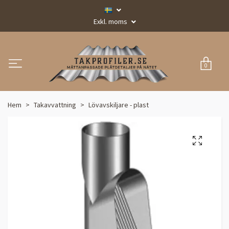
Exkl. moms
0
Hem
Takavvattning
Lövavskiljare - plast