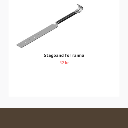
Stagband för ränna
32 kr