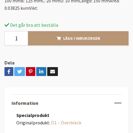
100 mmB: 125 mmC: 20 mmD: 10 mmLängd: 150 mmArea:
0.03825 kvmVikt:
Det går bra att beställa
LÄGG I VARUKORGEN
Dela
Information
Specialprodukt
Originalprodukt:
Ö1 – Överbleck