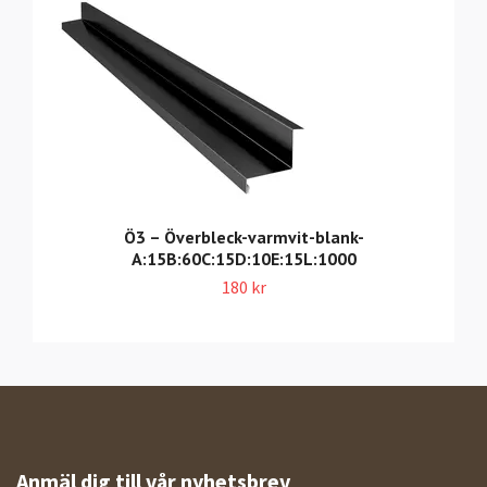
Ö3 – Överbleck-varmvit-blank-
A:15B:60C:15D:10E:15L:1000
180 kr
Anmäl dig till vår nyhetsbrev