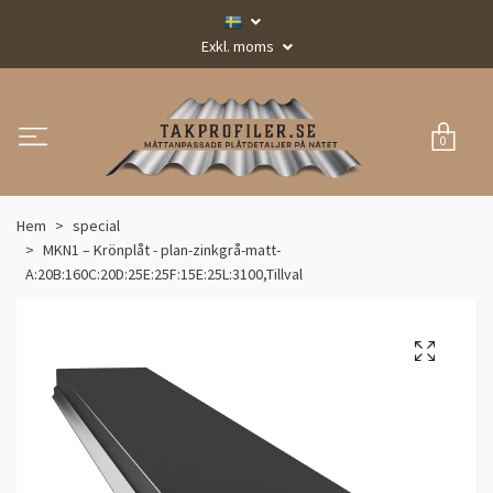
Exkl. moms
0
Hem
special
MKN1 – Krönplåt - plan-zinkgrå-matt-
A:20B:160C:20D:25E:25F:15E:25L:3100,Tillval