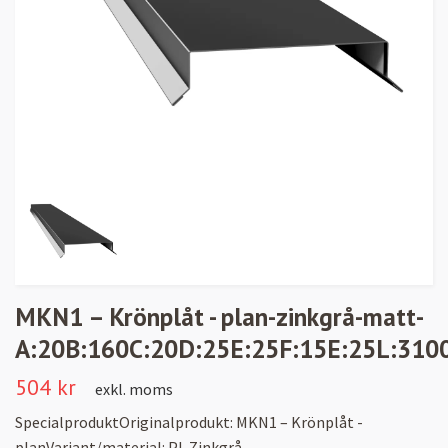
MKN1 – Krönplåt - plan-zinkgrå-matt-
A:20B:160C:20D:25E:25F:15E:25L:3100,
504 kr
exkl. moms
SpecialproduktOriginalprodukt: MKN1 – Krönplåt -
planVariant/material: PL Zinkgrå -