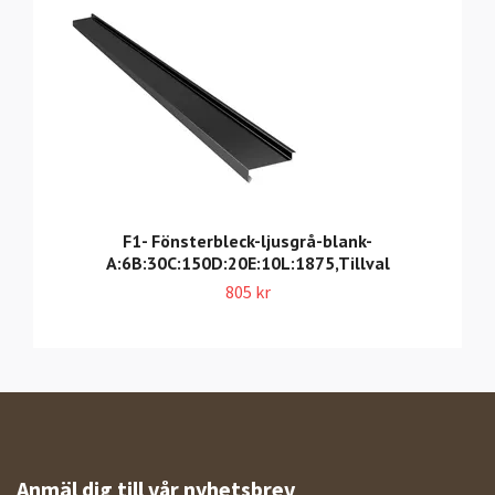
F1- Fönsterbleck-ljusgrå-blank-
A:6B:30C:150D:20E:10L:1875,Tillval
805 kr
Anmäl dig till vår nyhetsbrev