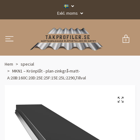
Exkl. moms
0
Hem
special
MKN1 – Krönplåt - plan-zinkgrå-matt-
A:20B:160C:20D:25E:25F:15E:25L:2290,Tillval