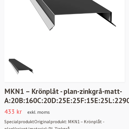
MKN1 – Krönplåt - plan-zinkgrå-matt-
A:20B:160C:20D:25E:25F:15E:25L:2290,
433 kr
exkl. moms
SpecialproduktOriginalprodukt: MKN1 – Krönplåt -
planVariant/material: PL Zinkgrå -