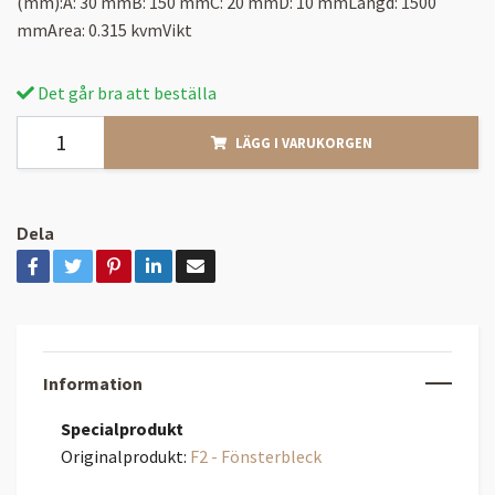
(mm):A: 30 mmB: 150 mmC: 20 mmD: 10 mmLängd: 1500
mmArea: 0.315 kvmVikt
Det går bra att beställa
LÄGG I VARUKORGEN
Dela
Information
Specialprodukt
Originalprodukt:
F2 - Fönsterbleck