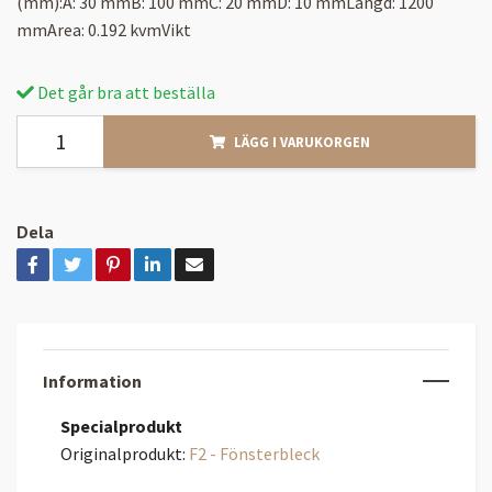
(mm):A: 30 mmB: 100 mmC: 20 mmD: 10 mmLängd: 1200
mmArea: 0.192 kvmVikt
Det går bra att beställa
LÄGG I VARUKORGEN
Dela
Information
Specialprodukt
Originalprodukt:
F2 - Fönsterbleck