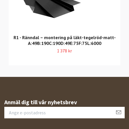
R1 - Ränndal – montering på läkt-tegelröd-matt-
A:49B:190C:190D:49E:75F:75L:6000
1 378 kr
Anmäl dig till vår nyhetsbrev