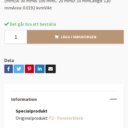
(mm):A: 30 mmB: 100 mmC: 20 mmD: 10 mmLängd: 120
mmArea: 0.0192 kvmVikt
Det går bra att beställa
LÄGG I VARUKORGEN
Dela
Information
Specialprodukt
Originalprodukt:
F2 - Fönsterbleck