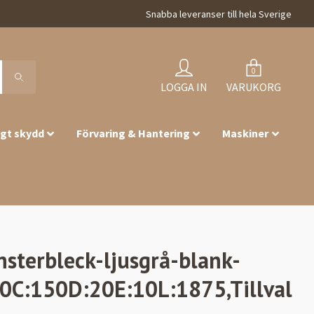
Snabba leveranser till hela Sverige
0
LOGGA IN
VARUKORG
igt skydd
Förvaring & Hantering
Maskiner
nsterbleck-ljusgrå-blank-
0C:150D:20E:10L:1875,Tillval