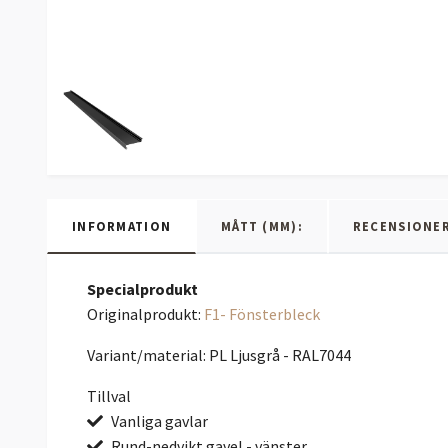
INFORMATION
MÅTT (MM):
RECENSIONE
Specialprodukt
Originalprodukt:
F1- Fönsterbleck
Variant/material: PL Ljusgrå - RAL7044
Tillval
Vanliga gavlar
Rund-nedvikt gavel - vänster