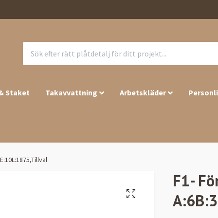
 & Staket
Takavvattning
Arbetskläder
Personl
:10L:1875,Tillval
F1- Fö
A:6B:3