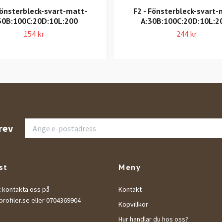
Fönsterbleck-svart-matt-
F2 - Fönsterbleck-svart-
30B:100C:20D:10L:200
A:30B:100C:20D:10L:2
154 kr
244 kr
rev
st
Meny
t kontakta oss på
Kontakt
rofiler.se
eller 0704369904
Köpvillkor
Hur handlar du hos oss?