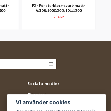
matt-
F2 - Fönsterbleck-svart-matt-
F
000
A:30B:100C:20D:10L:1200
204 kr
Sociala medier
Facebook
Vi använder cookies
Instagram
YouTube