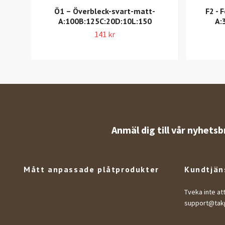
Ö1 – Överbleck-svart-matt-
F2 - 
A:100B:125C:20D:10L:150
A:
141 kr
Anmäl dig till vår nyhetsb
Mått anpassade plåtprodukter
Kundtjän
Tveka inte at
support@takp