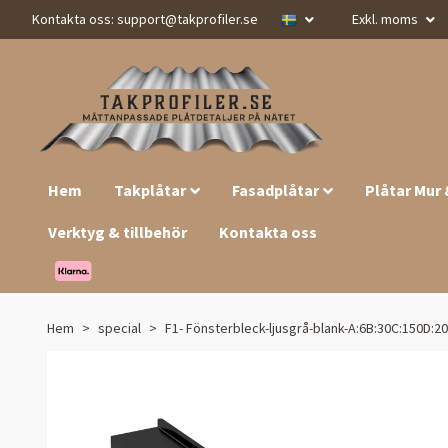
Kontakta oss:
support@takprofiler.se
Exkl. moms
Hem
Takplåtar
Fasadplåtar
Plåtar Mur
Verktyg & tillbehör
Kontakta oss
Hem
special
F1- Fönsterbleck-ljusgrå-blank-A:6B:30C:150D:20E