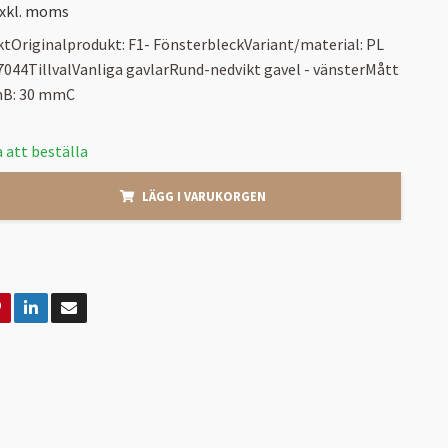
xkl. moms
tOriginalprodukt: F1- FönsterbleckVariant/material: PL
7044TillvalVanliga gavlarRund-nedvikt gavel - vänsterMått
mB: 30 mmC
 att beställa
LÄGG I VARUKORGEN