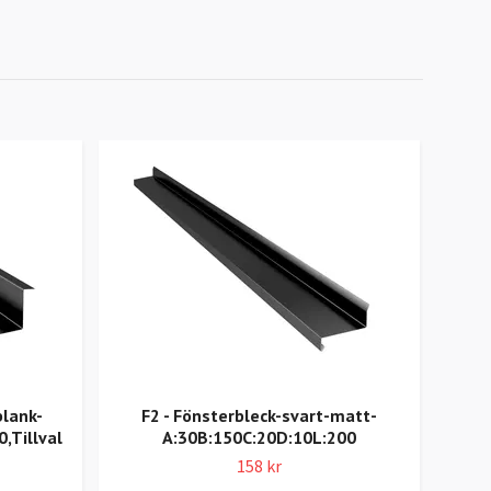
blank-
F2 - Fönsterbleck-svart-matt-
F
,Tillval
A:30B:150C:20D:10L:200
158 kr