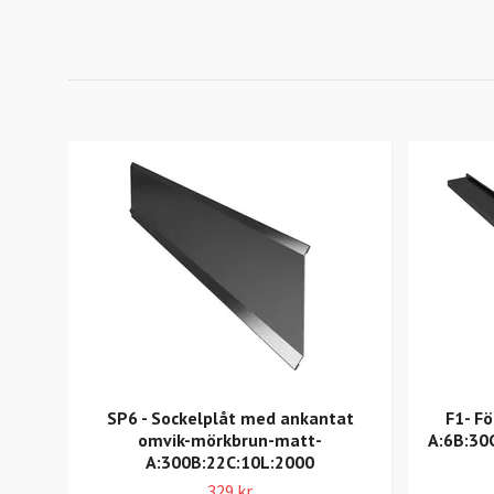
SP6 - Sockelplåt med ankantat
F1- Fö
omvik-mörkbrun-matt-
A:6B:30
A:300B:22C:10L:2000
329 kr