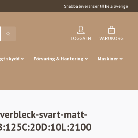
Snabba leveranser till hela Sverige
0
LOGGA IN
VARUKORG
igt skydd
Förvaring & Hantering
Maskiner
verbleck-svart-matt-
B:125C:20D:10L:2100