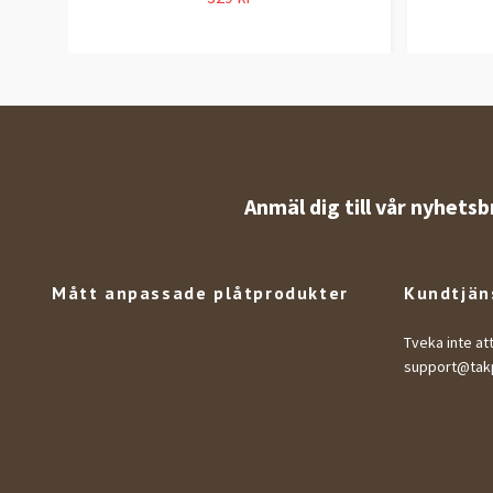
Anmäl dig till vår nyhetsb
Mått anpassade plåtprodukter
Kundtjän
Tveka inte at
support@takp