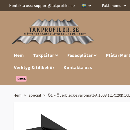
Kontakta oss:
support@takprofiler.se
Exkl. moms
Hem
Takplåtar
Fasadplåtar
Plåtar Mur
Verktyg & tillbehör
Kontakta oss
Hem
special
Ö1 – Överbleck-svart-matt-A:100B:125C:20D:10L