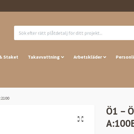
 & Staket
Takavvattning
Arbetskläder
Personl
:2100
Ö1 – Ö
A:100