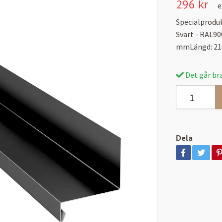
296 kr
e
Specialproduk
Svart - RAL9
mmLängd: 210
Det går bra
Dela