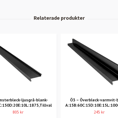
nsterbleck-ljusgrå-blank-
Ö3 – Överbleck-varmvit-
C:150D:20E:10L:1875,Tillval
A:15B:60C:15D:10E:15L:1000
805 kr
245 kr