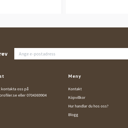
rev
st
Meny
t kontakta oss på
Kontakt
rofiler.se
eller 0704369904
Köpvillkor
Hur handlar du hos oss?
Blogg