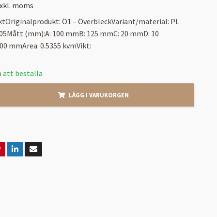
xkl. moms
tOriginalprodukt: Ö1 – ÖverbleckVariant/material: PL
005Mått (mm):A: 100 mmB: 125 mmC: 20 mmD: 10
0 mmArea: 0.5355 kvmVikt:
 att beställa
LÄGG I VARUKORGEN