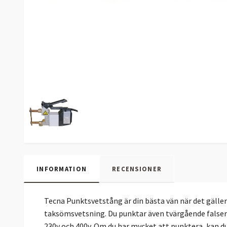
INFORMATION
RECENSIONER
Tecna Punktsvetstång är din bästa vän när det gäller
taksömsvetsning. Du punktar även tvärgående falser f
230v och 400v. Om du har mycket att punktera, kan d