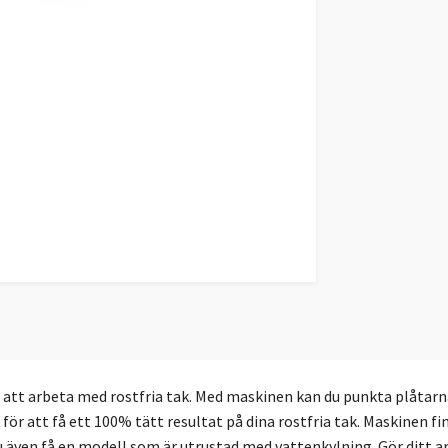
 att arbeta med rostfria tak. Med maskinen kan du punkta plåtarna 
ör att få ett 100% tätt resultat på dina rostfria tak. Maskinen f
u även få en modell som är utrustad med vattenkylning. Gör ditt 