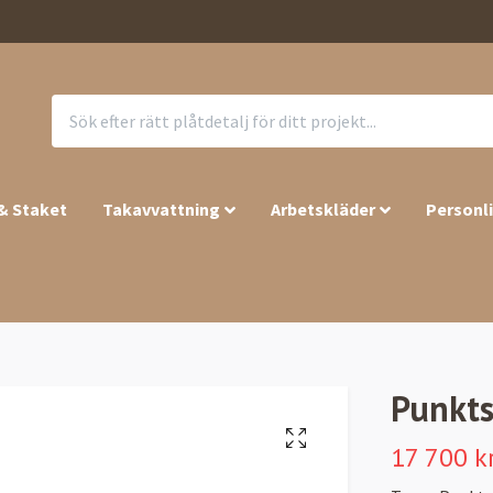
 & Staket
Takavvattning
Arbetskläder
Personl
Punkts
17 700 k