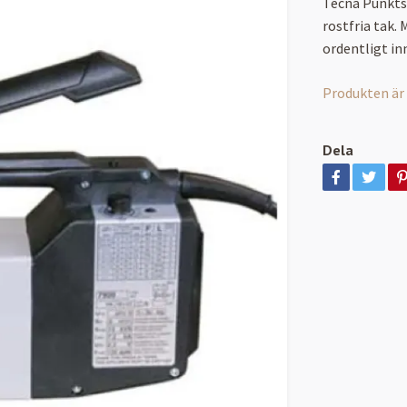
Tecna Punktsv
rostfria tak.
ordentligt in
Produkten är ty
Dela