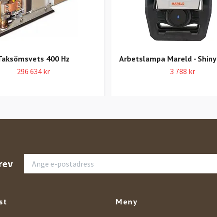
Taksömsvets 400 Hz
Arbetslampa Mareld - Shiny
296 634 kr
3 788 kr
rev
st
Meny