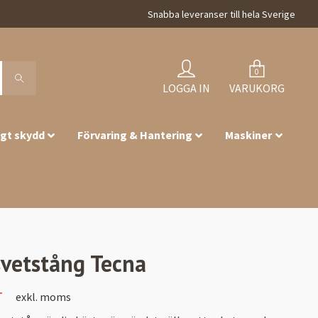
Snabba leveranser till hela Sverige
0
LOGGA IN
VARUKORG
igt skydd
Förvaring & Hantering
Maskiner
vetstång Tecna
r
exkl. moms