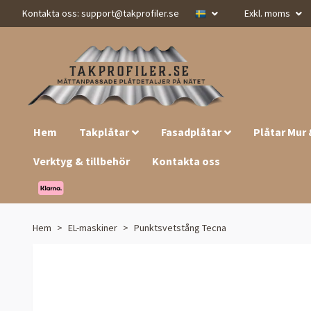
Kontakta oss:
support@takprofiler.se
Exkl. moms
Hem
Takplåtar
Fasadplåtar
Plåtar Mur
Verktyg & tillbehör
Kontakta oss
Hem
EL-maskiner
Punktsvetstång Tecna