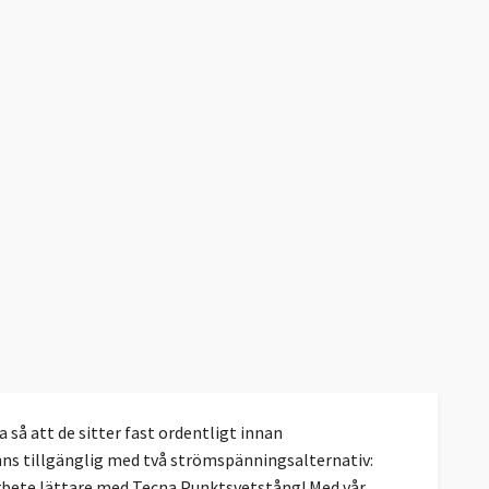
så att de sitter fast ordentligt innan
inns tillgänglig med två strömspänningsalternativ:
arbete lättare med Tecna Punktsvetstång! Med vår