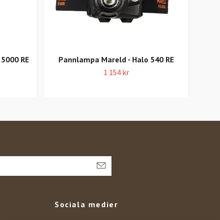
 5000 RE
Pannlampa Mareld - Halo 540 RE
Pan
1 154 kr
Sociala medier