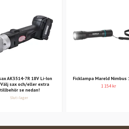
sax AK3514-7R 18V Li-Ion
Ficklampa Mareld Nimbus 
Välj sax och/eller extra
1 154 kr
tillbehör se nedan!
Slut i lager