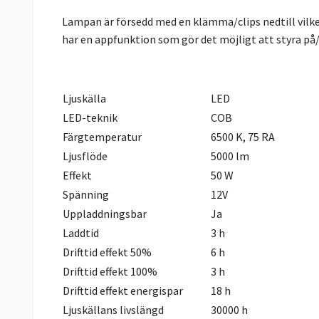
Lampan är försedd med en klämma/clips nedtill vilke
har en appfunktion som gör det möjligt att styra på/
Ljuskälla
LED
LED-teknik
COB
Färgtemperatur
6500 K, 75 RA
Ljusflöde
5000 lm
Effekt
50 W
Spänning
12V
Uppladdningsbar
Ja
Laddtid
3 h
Drifttid effekt 50%
6 h
Drifttid effekt 100%
3 h
Drifttid effekt energispar
18 h
Ljuskällans livslängd
30000 h