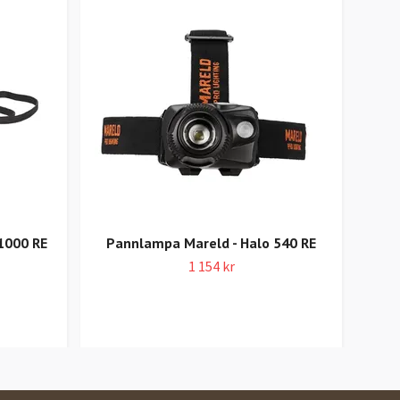
1000 RE
Pannlampa Mareld - Halo 540 RE
Pan
1 154 kr