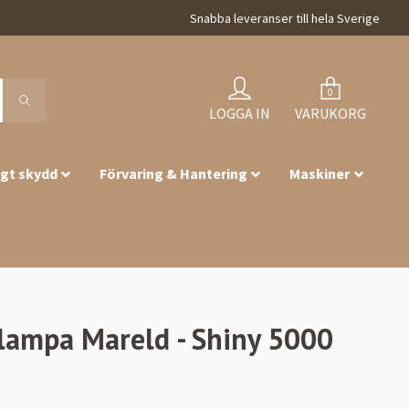
Snabba leveranser till hela Sverige
0
LOGGA IN
VARUKORG
igt skydd
Förvaring & Hantering
Maskiner
lampa Mareld - Shiny 5000