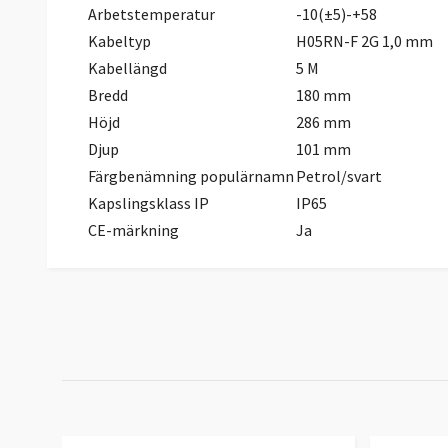
Arbetstemperatur
-10(±5)-+58
Kabeltyp
H05RN-F 2G 1,0 mm
Kabellängd
5 M
Bredd
180 mm
Höjd
286 mm
Djup
101 mm
Färgbenämning populärnamn
Petrol/svart
Kapslingsklass IP
IP65
CE-märkning
Ja