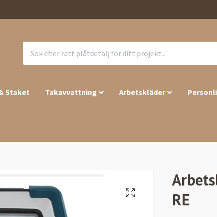
 & Staket
Takavvattning
Arbetskläder
Personl
Arbets
RE