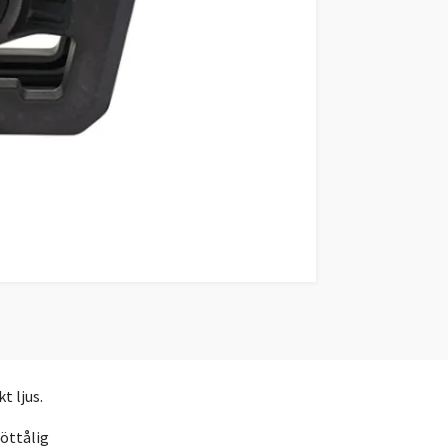
t ljus.
töttålig