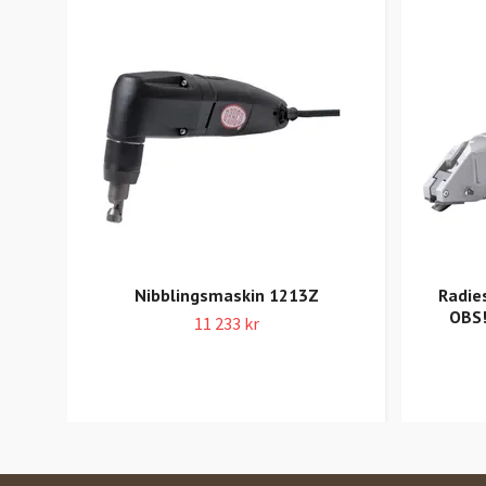
Nibblingsmaskin 1213Z
Radie
OBS!
11 233 kr