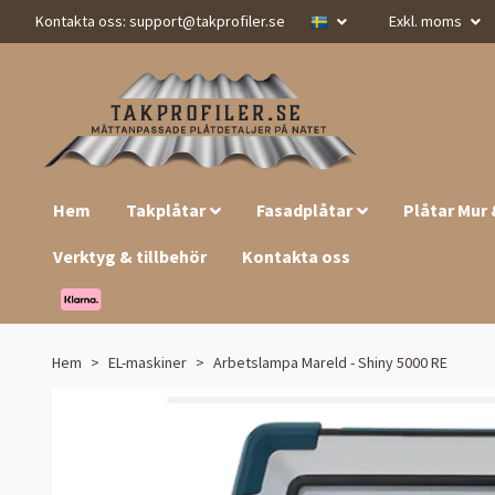
Kontakta oss:
support@takprofiler.se
Exkl. moms
Hem
Takplåtar
Fasadplåtar
Plåtar Mur
Verktyg & tillbehör
Kontakta oss
Hem
EL-maskiner
Arbetslampa Mareld - Shiny 5000 RE