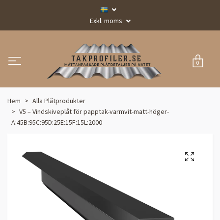
Exkl. moms
0
Hem
Alla Plåtprodukter
V5 – Vindskiveplåt för papptak-varmvit-matt-höger-
A:45B:95C:95D:25E:15F:15L:2000