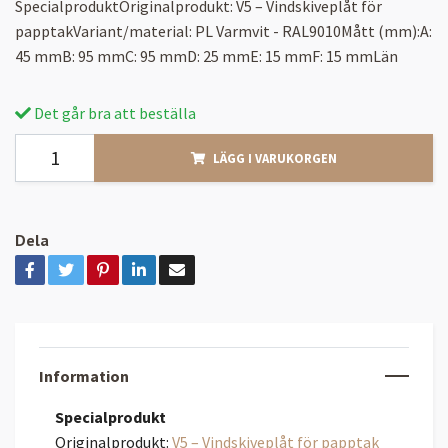
SpecialproduktOriginalprodukt: V5 – Vindskiveplåt för
papptakVariant/material: PL Varmvit - RAL9010Mått (mm):A:
45 mmB: 95 mmC: 95 mmD: 25 mmE: 15 mmF: 15 mmLän
Det går bra att beställa
LÄGG I VARUKORGEN
Dela
Information
Specialprodukt
Originalprodukt:
V5 – Vindskiveplåt för papptak