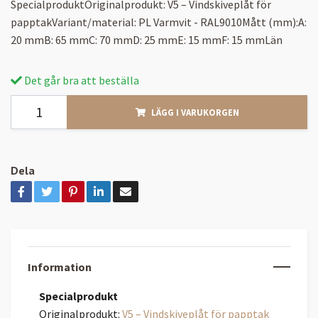
SpecialproduktOriginalprodukt: V5 – Vindskiveplåt för
papptakVariant/material: PL Varmvit - RAL9010Mått (mm):A:
20 mmB: 65 mmC: 70 mmD: 25 mmE: 15 mmF: 15 mmLän
Det går bra att beställa
LÄGG I VARUKORGEN
Dela
Information
Specialprodukt
Originalprodukt:
V5 – Vindskiveplåt för papptak