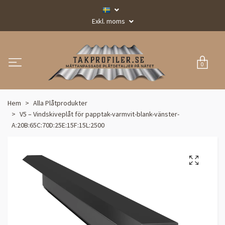
Exkl. moms
0
Hem
Alla Plåtprodukter
V5 – Vindskiveplåt för papptak-varmvit-blank-vänster-
A:20B:65C:70D:25E:15F:15L:2500