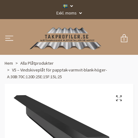
Exkl. moms
0
Hem
Alla Plåtprodukter
V5 – Vindskiveplåt för papptak-varmvit-blank-höger-
A:30B:70C:120D:25E:15F:15L:25