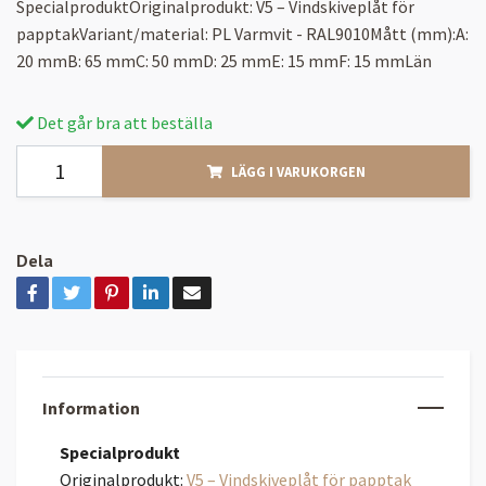
SpecialproduktOriginalprodukt: V5 – Vindskiveplåt för
papptakVariant/material: PL Varmvit - RAL9010Mått (mm):A:
20 mmB: 65 mmC: 50 mmD: 25 mmE: 15 mmF: 15 mmLän
Det går bra att beställa
LÄGG I VARUKORGEN
Dela
Information
Specialprodukt
Originalprodukt:
V5 – Vindskiveplåt för papptak