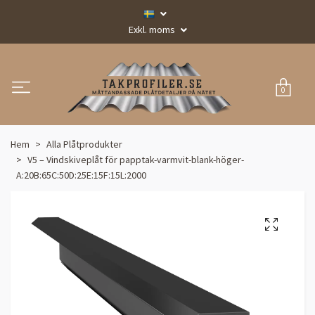
Exkl. moms
0
Hem
Alla Plåtprodukter
V5 – Vindskiveplåt för papptak-varmvit-blank-höger-
A:20B:65C:50D:25E:15F:15L:2000