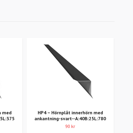
n med
HP4 – Hörnplåt innerhörn med
SS1 
25L:375
ankantning-svart--A:40B:25L:780
A
90 kr