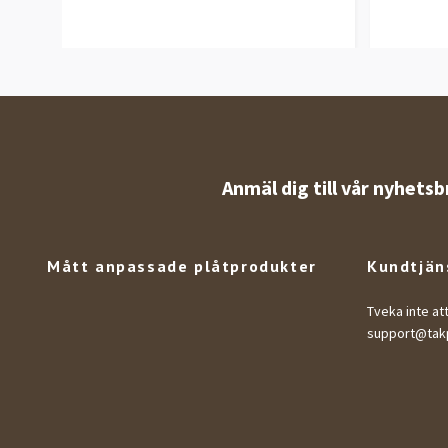
Anmäl dig till vår nyhetsb
Mått anpassade plåtprodukter
Kundtjän
Tveka inte at
support@takp