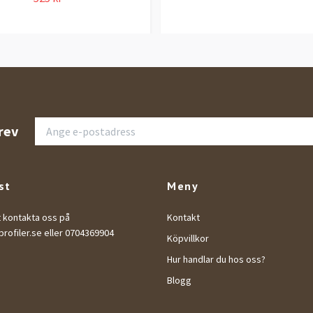
rev
st
Meny
t kontakta oss på
Kontakt
rofiler.se
eller 0704369904
Köpvillkor
Hur handlar du hos oss?
Blogg