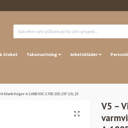
 & Staket
Takavvattning
Arbetskläder
Personl
vit-blank-höger-A:100B:50C:170D:25E:15F:15L:25
V5 – V
varmvi