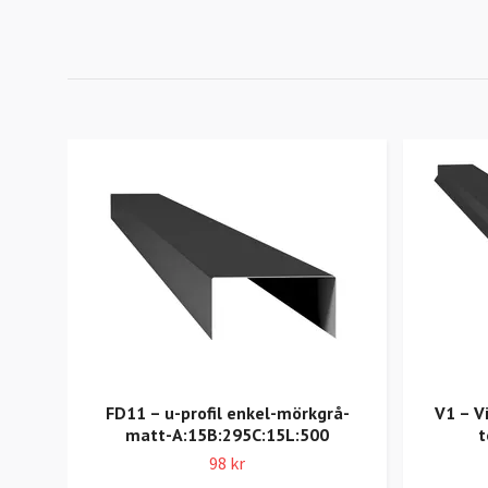
FD11 – u-profil enkel-mörkgrå-
V1 – V
matt-A:15B:295C:15L:500
t
98 kr