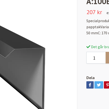
A:100
207 kr
e
Specialproduk
papptakVaria
50 mmC: 170
Det går bra
Dela