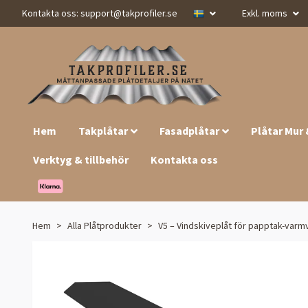
Kontakta oss:
support@takprofiler.se
Exkl. moms
Hem
Takplåtar
Fasadplåtar
Plåtar Mur
Verktyg & tillbehör
Kontakta oss
Hem
Alla Plåtprodukter
V5 – Vindskiveplåt för papptak-varm