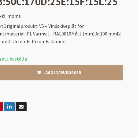
B:50C:170D:25E:15F:15L:25
xkl. moms
tOriginalprodukt: V5 – Vindskiveplåt för
nt/material: PL Varmvit - RAL9010Mått (mm):A: 100 mmB:
 mmD: 25 mmE: 15 mmF: 15 mmL
 att beställa
LÄGG I VARUKORGEN