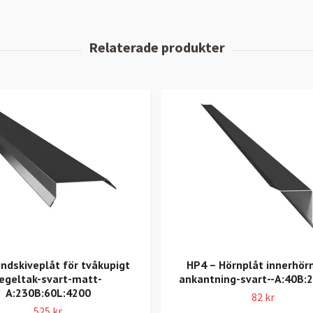
indskiveplåt för tvåkupigt
HP4 – Hörnplåt innerhör
egeltak-svart-matt-
ankantning-svart--A:40B:
A:230B:60L:4200
82 kr
525 kr