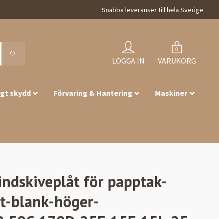
Snabba leveranser till hela Sverige
0
LOGGA IN
VARUKORG
igt skydd
Förvaring & Hantering
Maskiner
indskiveplåt för papptak-
t-blank-höger-