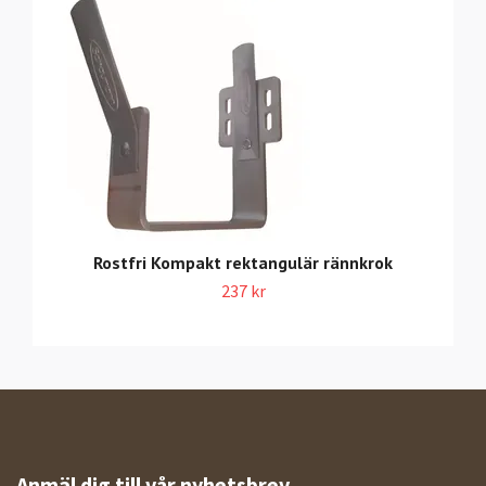
Rostfri Kompakt rektangulär rännkrok
237 kr
Anmäl dig till vår nyhetsbrev