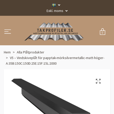
Exkl. moms
0
Hem
Alla Plåtprodukter
V5 – Vindskiveplåt för papptak-mörksilvermetallic-matt-höger-
A:35B:150C:150D:25E:15F:15L:2000