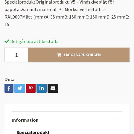
SpecialproduktOriginalprodukt: V5 – Vindskiveplåt för
papptakVariant/material: PL Mörksilvermetallic -
RAL9007Mått (mm):A: 35 mmB: 150 mmC: 150 mmD: 25 mmE:
15
Det går bra att beställa
LÄGG I VARUKORGEN
Dela
Information
Specialprodukt