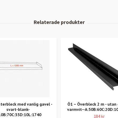
sterbleck med vanlig gavel -
Ö1 – Överbleck 2 m - utan 
svart-blank-
varmvit--A:50B:60C:20D:1
10B:70C:35D:10L:1740
184 kr