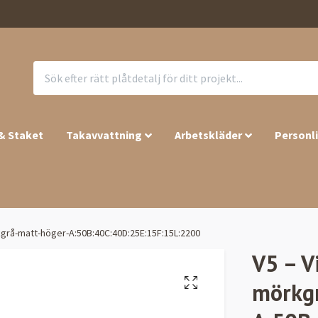
 & Staket
Takavvattning
Arbetskläder
Personl
kgrå-matt-höger-A:50B:40C:40D:25E:15F:15L:2200
V5 – V
mörkg