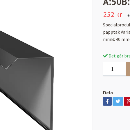
A:50B
252 kr
e
Specialproduk
papptak Vari
mmB: 40 mmC
Det går bra
Dela