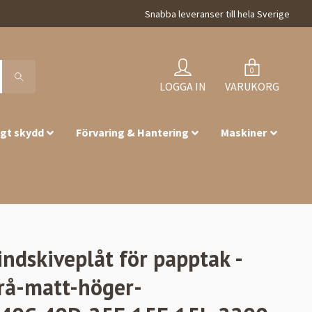
Snabba leveranser till hela Sverige
0
LOGGA IN
VARUKORG
igt skydd
Förvaring & Hantering
Maskiner
indskiveplåt för papptak -
rå-matt-höger-