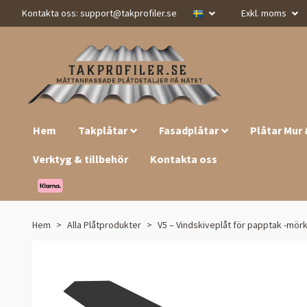
Kontakta oss:
support@takprofiler.se
Exkl. moms
Hem
Takplåtar
Fasadplåtar
Plåtar Mur
Verktyg & tillbehör
Kontakta oss
Hem
Alla Plåtprodukter
V5 – Vindskiveplåt för papptak -mör