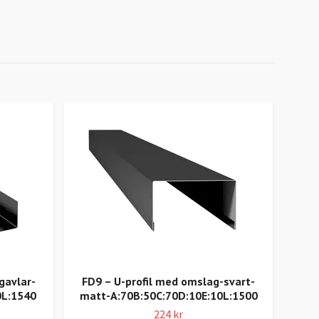
gavlar-
FD9 – U-profil med omslag-svart-
V5
0L:1540
matt-A:70B:50C:70D:10E:10L:1500
mö
A:5
224 kr