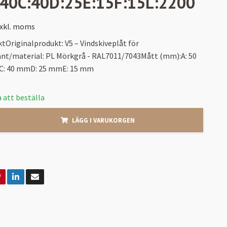
:40C:40D:25E:15F:15L:2200
xkl. moms
tOriginalprodukt: V5 – Vindskiveplåt för
ant/material: PL Mörkgrå - RAL7011/7043Mått (mm):A: 50
: 40 mmD: 25 mmE: 15 mm
 att beställa
LÄGG I VARUKORGEN