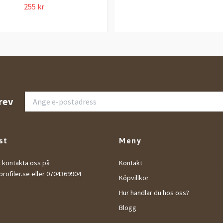
255 kr
rev
st
Meny
t kontakta oss på
Kontakt
rofiler.se
eller 0704369904
Köpvillkor
Hur handlar du hos oss?
Blogg