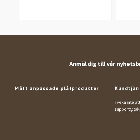
Anmäl dig till vår nyhetsb
Mått anpassade plåtprodukter
Kundtjän
Tveka inte at
support@takp