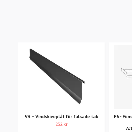
V3 – Vindskiveplåt för falsade tak
F6 - Fön
252 kr
A: