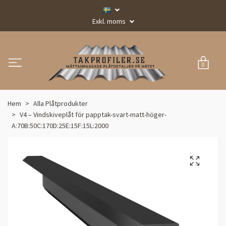
Exkl. moms
0
Hem
Alla Plåtprodukter
V4 – Vindskiveplåt för papptak-svart-matt-höger-
A:70B:50C:170D:25E:15F:15L:2000