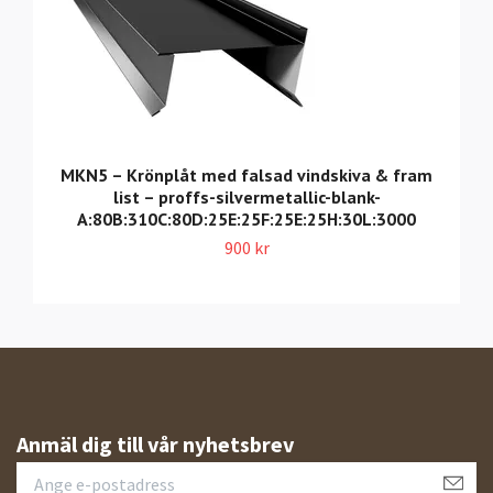
MKN5 – Krönplåt med falsad vindskiva & fram
list – proffs-silvermetallic-blank-
A:80B:310C:80D:25E:25F:25E:25H:30L:3000
900 kr
Anmäl dig till vår nyhetsbrev