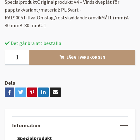
SpecialproduktOriginalprodukt: V4 – Vindskiveplåt för
papptakVariant/material: PL Svart -
RAL9005TillvalOmslag/rostskyddande omvikMått (mm):A:
40 mmB: 80 mmC: 1
Det går bra att beställa
LÄGG I VARUKORGEN
Dela
Information
Specialprodukt