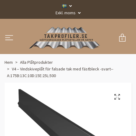
Exkl. moms
0
Hem
Alla Plåtprodukter
V4 – Vindskiveplåt för falsade tak med fästbleck -svart--
A:175B:13C:10D:15E:25L:500