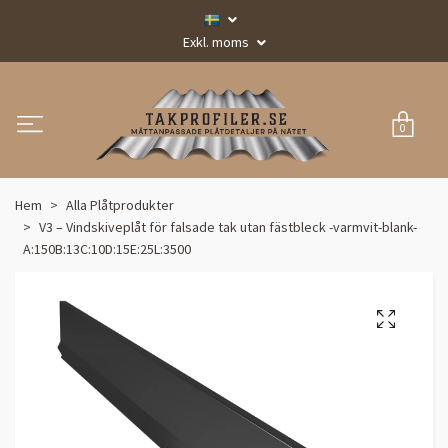
Exkl. moms
0
Hem
Alla Plåtprodukter
V3 – Vindskiveplåt för falsade tak utan fästbleck -varmvit-blank-
A:150B:13C:10D:15E:25L:3500