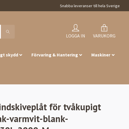
Snabba leveranser till hela Sverige
0
LOGGA IN
VARUKORG
igt skydd
Förvaring & Hantering
Maskiner
indskiveplåt för tvåkupigt
ak-varmvit-blank-