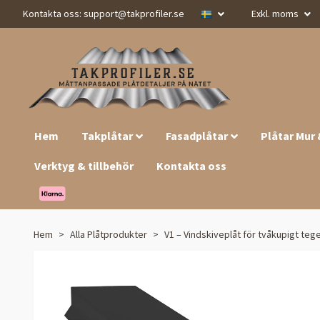
Kontakta oss:
support@takprofiler.se
Exkl. moms
Hem
Takplåtar
Fasadplåtar
Plåtar Mur
Verktyg & tillbehör
Kontakta oss
Hem
Alla Plåtprodukter
V1 – Vindskiveplåt för tvåkupigt teg