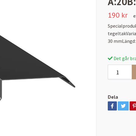
A:20B
190 kr
e
Specialproduk
tegeltakVari
30 mmLängd: 
Det går bra
Dela