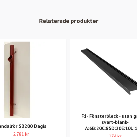
F1- Fönsterbleck - utan g
svart-blank-
andalrör SB200 Dagis
A:6B:20C:85D:20E:10L:
2 781 kr
174 kr