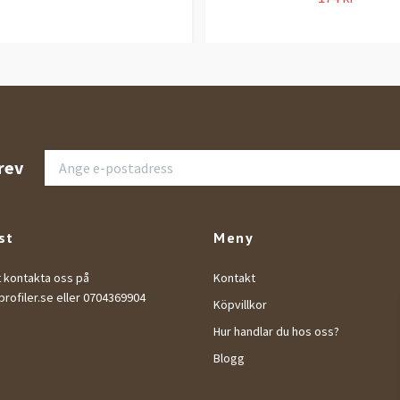
rev
st
Meny
t kontakta oss på
Kontakt
rofiler.se
eller 0704369904
Köpvillkor
Hur handlar du hos oss?
Blogg