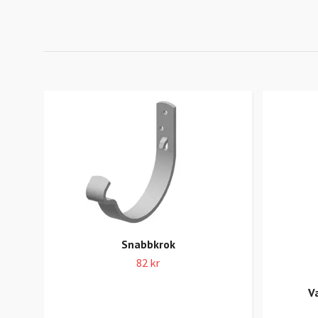
Snabbkrok
82 kr
V