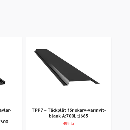
avlar-
TPP7 – Täckplåt för skarv-varmvit-
F5 
blank-A:700L:1665
1300
499 kr