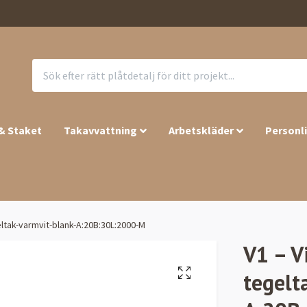
 & Staket
Takavvattning
Arbetskläder
Personl
eltak-varmvit-blank-A:20B:30L:2000-M
V1 – V
tegelt