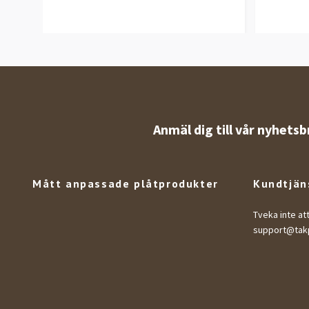
Anmäl dig till vår nyhetsb
Mått anpassade plåtprodukter
Kundtjän
Tveka inte at
support@takp