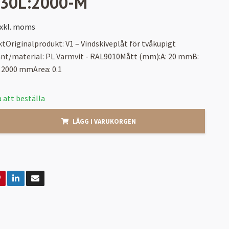
:30L:2000-M
xkl. moms
tOriginalprodukt: V1 – Vindskiveplåt för tvåkupigt
ant/material: PL Varmvit - RAL9010Mått (mm):A: 20 mmB:
2000 mmArea: 0.1
 att beställa
LÄGG I VARUKORGEN