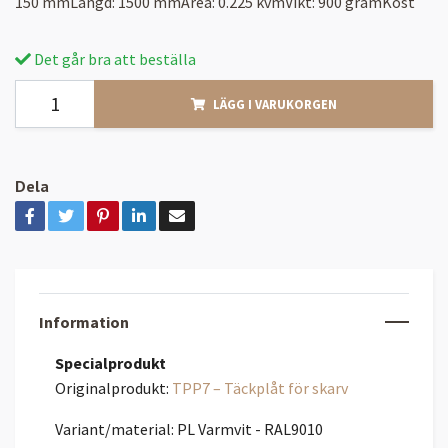
150 mmLängd: 1500 mmArea: 0.225 kvmVikt: 900 gramKost
Det går bra att beställa
LÄGG I VARUKORGEN
Dela
Information
Specialprodukt
Originalprodukt:
TPP7 – Täckplåt för skarv
Variant/material: PL Varmvit - RAL9010