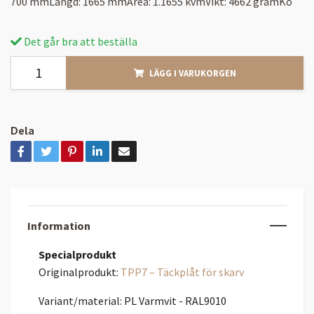
700 mmLängd: 1665 mmArea: 1.1655 kvmVikt: 4662 gramKo
Det går bra att beställa
LÄGG I VARUKORGEN
Dela
Information
Specialprodukt
Originalprodukt:
TPP7 – Täckplåt för skarv
Variant/material: PL Varmvit - RAL9010