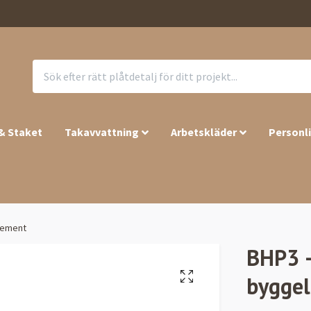
 & Staket
Takavvattning
Arbetskläder
Personl
element
BHP3 –
bygge