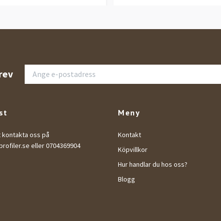
rev
st
Meny
t kontakta oss på
Kontakt
rofiler.se
eller 0704369904
Köpvillkor
Hur handlar du hos oss?
Blogg