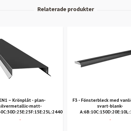
N1 – Krönplåt - plan-
F3 - Fönsterbleck med vanli
silvermetallic-matt-
svart-blank-
60C:30D:25E:25F:15E:25L:2440
A:6B:10C:150D:20E:10L
-
-