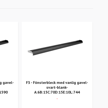
g gavel-
F3 - Fönsterbleck med vanlig gavel-
V5
svart-blank-
mö
:1590
A:6B:15C:70D:15E:10L:744
A:5
-