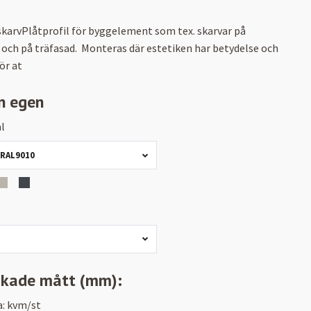
skarvPlåtprofil för byggelement som tex. skarvar på
och på träfasad. Monteras där estetiken har betydelse och
ör at
n egen
l
 RAL9010
skade mått (mm):
a:
kvm/st