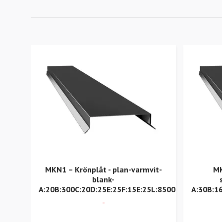
MKN1 – Krönplåt - plan-varmvit-
MK
blank-
A:20B:300C:20D:25E:25F:15E:25L:8500
A:30B:1
-