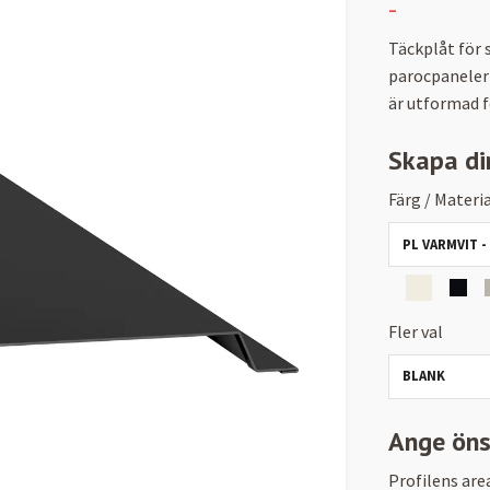
-
Täckplåt för 
parocpaneler 
är utformad f
Skapa di
Färg / Materia
PL VARMVIT -
Fler val
BLANK
Ange ön
Profilens are