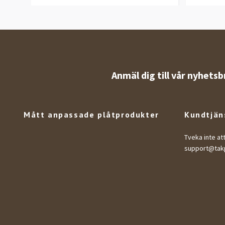
Anmäl dig till vår nyhetsb
Mått anpassade plåtprodukter
Kundtjän
Tveka inte at
support@takp