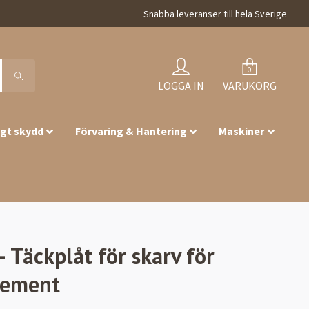
Snabba leveranser till hela Sverige
0
LOGGA IN
VARUKORG
igt skydd
Förvaring & Hantering
Maskiner
 Täckplåt för skarv för
lement