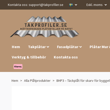
Kontakta oss:
support@takprofiler.se
Exkl. moms
Hem
Takplåtar
Fasadplåtar
Plåtar Mur
Verktyg & tillbehör
Kontakta oss
Hem
Alla Plåtprodukter
BHP3 – Täckplåt för skarv för bygg