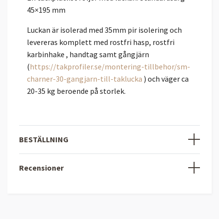
45×195 mm
Luckan är isolerad med 35mm pir isolering och
levereras komplett med rostfri hasp, rostfri
karbinhake , handtag samt gångjärn
(
https://takprofiler.se/montering-tillbehor/sm-
charner-30-gangjarn-till-taklucka
) och väger ca
20-35 kg beroende på storlek.
BESTÄLLNING
Recensioner