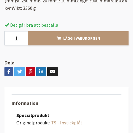
(mm):A: 250 mmB: 20 mmC: 10 mmLängd: 3000 mmArea: 0.84
kvmVikt: 3360 g
Det går bra att beställa
LÄGG I VARUKORGEN
Dela
Information
Specialprodukt
Originalprodukt:
T9 - Instickplåt