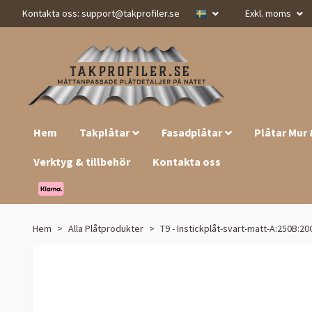
Kontakta oss:
support@takprofiler.se
Exkl. moms
Hem
Takplåtar
Fasadplåtar
Plåtar Mur
Verktyg & tillbehör
Kontakta oss
Hem
Alla Plåtprodukter
T9 - Instickplåt-svart-matt-A:250B:20