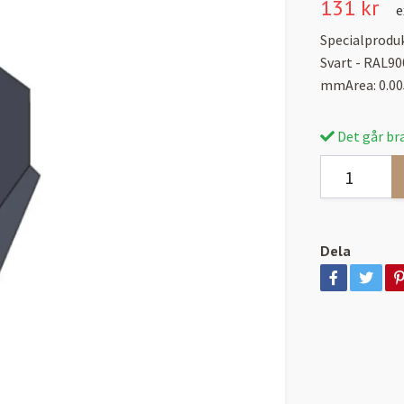
131 kr
e
Specialproduk
Svart - RAL9
mmArea: 0.00
Det går bra
Dela