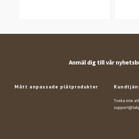
Anmäl dig till vår nyhetsb
Mått anpassade plåtprodukter
Kundtjän
Tveka inte at
support@takp