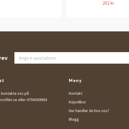
202 kr
rev
st
Meny
t kontakta oss på
Kontakt
rofiler.se
eller 0704369904
Köpvillkor
Hur handlar du hos oss?
Blogg