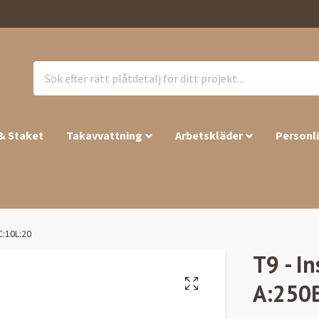
 & Staket
Takavvattning
Arbetskläder
Personl
C:10L:20
T9 - I
A:250