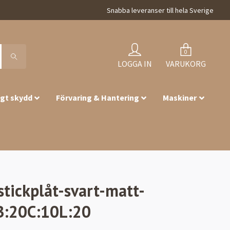
Snabba leveranser till hela Sverige
0
LOGGA IN
VARUKORG
igt skydd
Förvaring & Hantering
Maskiner
nstickplåt-svart-matt-
B:20C:10L:20