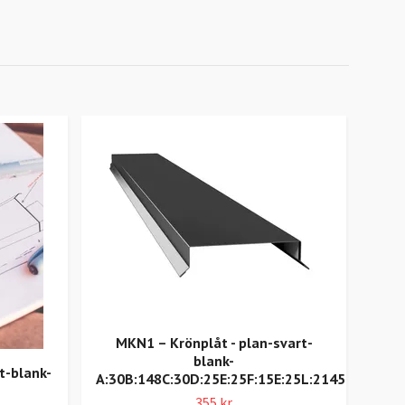
MKN1 – Krönplåt - plan-svart-
F3 -
blank-
t-blank-
A:30B:148C:30D:25E:25F:15E:25L:2145
355 kr