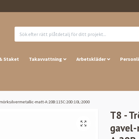
 & Staket
Takavvattning
Arbetskläder
Personl
-mörksilvermetallic-matt-A:20B:115C:20D:10L:2000
T8 - T
gavel-