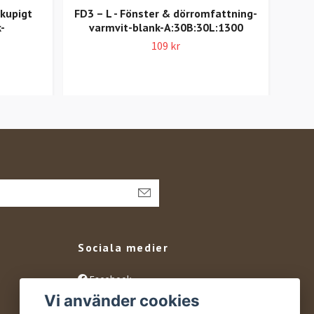
åkupigt
FD3 – L - Fönster & dörromfattning-
V5
-
varmvit-blank-A:30B:30L:1300
A:3
109 kr
Sociala medier
Facebook
Vi använder cookies
Instagram