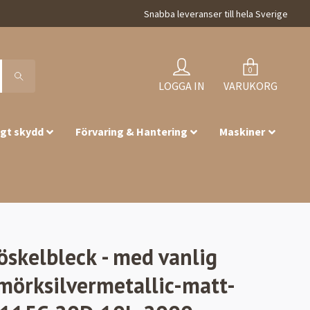
Snabba leveranser till hela Sverige
0
LOGGA IN
VARUKORG
igt skydd
Förvaring & Hantering
Maskiner
röskelbleck - med vanlig
mörksilvermetallic-matt-