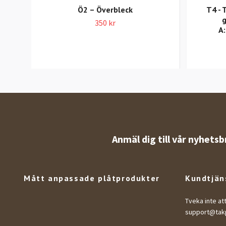
Ö2 – Överbleck
T4 - 
g
350 kr
A
Anmäl dig till vår nyhetsb
Mått anpassade plåtprodukter
Kundtjän
Tveka inte at
support@takp