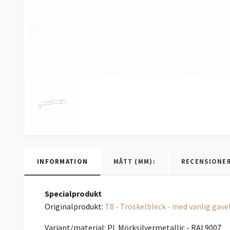
INFORMATION
MÅTT (MM):
RECENSIONE
Specialprodukt
Originalprodukt:
T8 - Tröskelbleck - med vanlig gave
Variant/material: PL Mörksilvermetallic - RAL9007