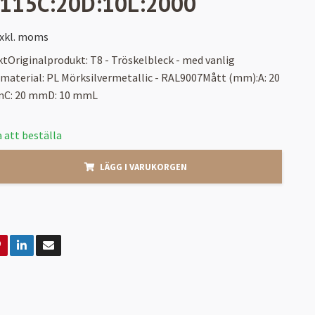
:115C:20D:10L:2000
xkl. moms
tOriginalprodukt: T8 - Tröskelbleck - med vanlig
material: PL Mörksilvermetallic - RAL9007Mått (mm):A: 20
C: 20 mmD: 10 mmL
 att beställa
LÄGG I VARUKORGEN