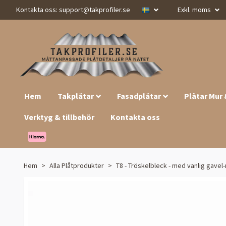
Kontakta oss:
support@takprofiler.se
Exkl. moms
Hem
Takplåtar
Fasadplåtar
Plåtar Mur
Verktyg & tillbehör
Kontakta oss
Hem
Alla Plåtprodukter
T8 - Tröskelbleck - med vanlig gavel