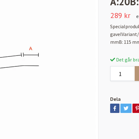
A:20B
289 kr
e
Specialproduk
gavelVariant/
mmB: 115 mm
Det går bra
Dela