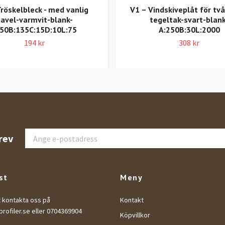
Tröskelbleck - med vanlig
V1 – Vindskiveplåt för tv
avel-varmvit-blank-
tegeltak-svart-blank
:50B:135C:15D:10L:75
A:250B:30L:2000
194 kr
308 kr
rev
st
Meny
t kontakta oss på
Kontakt
rofiler.se
eller 0704369904
Köpvillkor