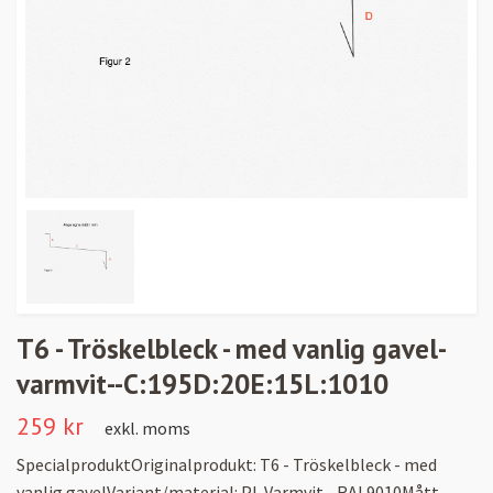
T6 - Tröskelbleck - med vanlig gavel-
varmvit--C:195D:20E:15L:1010
259 kr
exkl. moms
SpecialproduktOriginalprodukt: T6 - Tröskelbleck - med
vanlig gavelVariant/material: PL Varmvit - RAL9010Mått