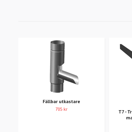
Fällbar utkastare
705 kr
T7 - T
ma