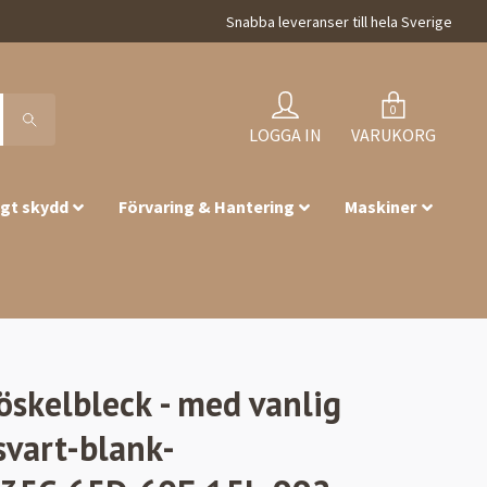
Snabba leveranser till hela Sverige
0
LOGGA IN
VARUKORG
igt skydd
Förvaring & Hantering
Maskiner
röskelbleck - med vanlig
svart-blank-