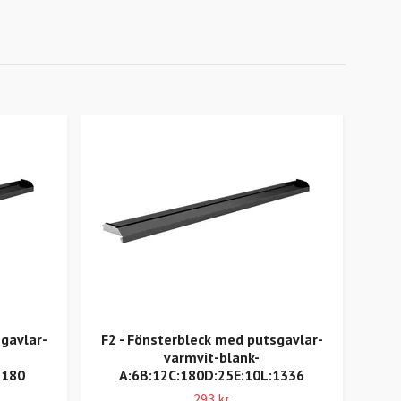
gavlar-
F2 - Fönsterbleck med putsgavlar-
F3 -
varmvit-blank-
1180
A:6B:12C:180D:25E:10L:1336
293 kr