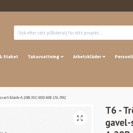
 & Staket
Takavvattning
Arbetskläder
Personl
-svart-blank-A:20B:35C:65D:60E:15L:992
T6 - T
gavel-