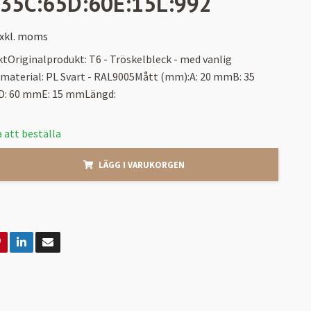
:35C:65D:60E:15L:992
xkl. moms
tOriginalprodukt: T6 - Tröskelbleck - med vanlig
/material: PL Svart - RAL9005Mått (mm):A: 20 mmB: 35
: 60 mmE: 15 mmLängd:
 att beställa
LÄGG I VARUKORGEN