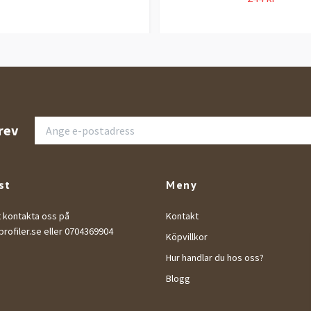
rev
st
Meny
t kontakta oss på
Kontakt
rofiler.se
eller 0704369904
Köpvillkor
Hur handlar du hos oss?
Blogg