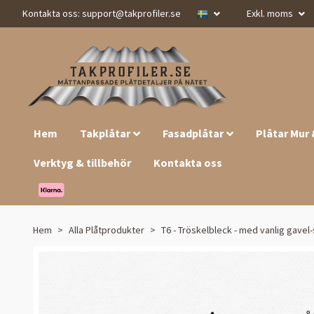
Kontakta oss:
support@takprofiler.se
Exkl. moms
Hem
Takplåtar
Fasadplåtar
Plåtar Mur
Verktyg & tillbehör
Kontakta oss
Hem
Alla Plåtprodukter
T6 - Tröskelbleck - med vanlig gavel