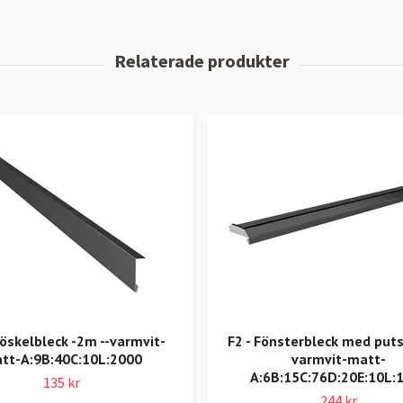
röskelbleck -2m --varmvit-
F2 - Fönsterbleck med puts
tt-A:9B:40C:10L:2000
varmvit-matt-
A:6B:15C:76D:20E:10L:
135 kr
244 kr