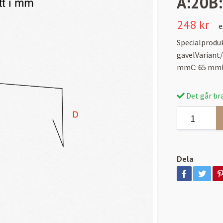
A:20B
248 kr
e
Specialproduk
gavelVariant
mmC: 65 mmD
Det går bra
Dela