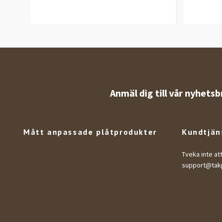
Anmäl dig till vår nyhetsb
Mått anpassade plåtprodukter
Kundtjän
Tveka inte at
support@takp