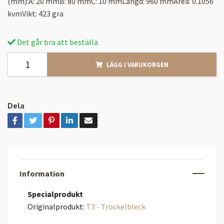
(mm):A: 20 mmB: 80 mmC: 10 mmLängd: 960 mmArea: 0.1056
kvmVikt: 423 gra
Det går bra att beställa
LÄGG I VARUKORGEN
Dela
Information
Specialprodukt
Originalprodukt:
T3 - Tröskelbleck