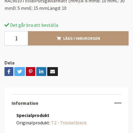
RAL9010TillvalPutsgavlarMått (mm):A: 6 mmB: 10 mmC: 30
mmD: 5 mmE: 15 mmLängd: 10
Det går bra att beställa
LÄGG I VARUKORGEN
Dela
Information
Specialprodukt
Originalprodukt:
T2 - Tröskelbleck