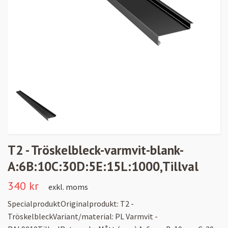
T2 - Tröskelbleck-varmvit-blank-
A:6B:10C:30D:5E:15L:1000,Tillval
340 kr
exkl. moms
SpecialproduktOriginalprodukt: T2 -
TröskelbleckVariant/material: PL Varmvit -