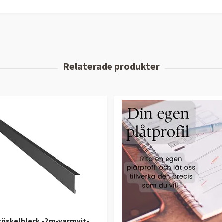
Tröskelbleck -2m-varmvit-