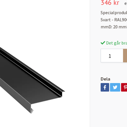
346 kr
e
Specialproduk
Svart - RAL9
mmD: 20 mmE
Det går bra
Dela