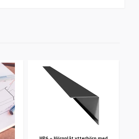
HP6 – Hörnplåt ytterhörn med