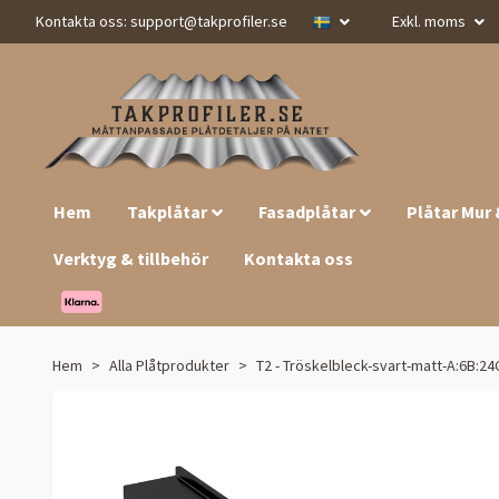
Kontakta oss:
support@takprofiler.se
Exkl. moms
Hem
Takplåtar
Fasadplåtar
Plåtar Mur
Verktyg & tillbehör
Kontakta oss
Hem
Alla Plåtprodukter
T2 - Tröskelbleck-svart-matt-A:6B:24C