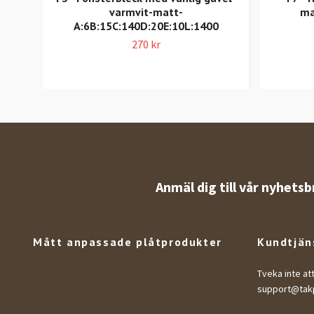
varmvit-matt-
ma
A:6B:15C:140D:20E:10L:1400
270 kr
Anmäl dig till vår nyhetsb
Mått anpassade plåtprodukter
Kundtjän
Tveka inte at
support@takp