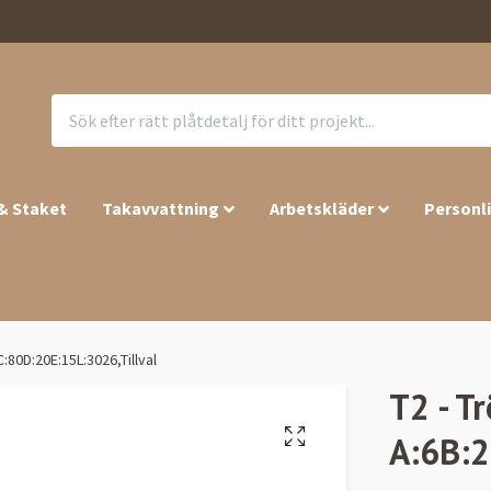
 & Staket
Takavvattning
Arbetskläder
Personl
:80D:20E:15L:3026,Tillval
T2 - T
A:6B:2