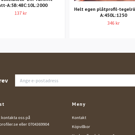
tt-A:5B:48C:10L:2000
Helt egen plåtprofil-tegelr
137 kr
A:450L:1250
346 kr
rev
st
Meny
t kontakta oss på
Kontakt
rofiler.se
eller 0704369904
Köpvillkor