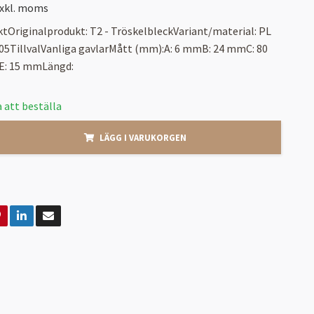
xkl. moms
tOriginalprodukt: T2 - TröskelbleckVariant/material: PL
005TillvalVanliga gavlarMått (mm):A: 6 mmB: 24 mmC: 80
: 15 mmLängd:
 att beställa
LÄGG I VARUKORGEN