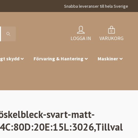
Snabba leveranser till hela Sverige
0
LOGGA IN
VARUKORG
igt skydd
Förvaring & Hantering
Maskiner
röskelbleck-svart-matt-
4C:80D:20E:15L:3026,Tillval