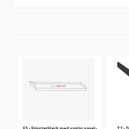
F3 - Fönsterbleck med vanlig gavel-
T7 - 