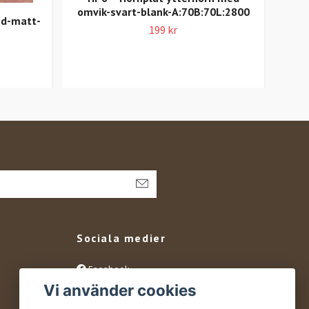
omvik-svart-blank-A:70B:70L:2800
dö
öd-matt-
199 kr
Sociala medier
Facebook
Vi använder cookies
Instagram