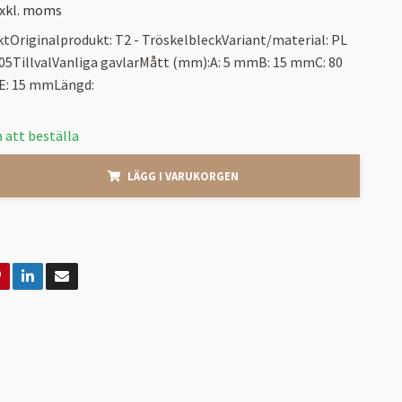
xkl. moms
tOriginalprodukt: T2 - TröskelbleckVariant/material: PL
005TillvalVanliga gavlarMått (mm):A: 5 mmB: 15 mmC: 80
: 15 mmLängd:
 att beställa
LÄGG I VARUKORGEN