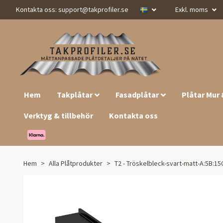
Kontakta oss:
support@takprofiler.se
Exkl. moms
Hem
Takplåtar
Fasadplåtar
Plåtar Mur
Verktyg & tillbehör
Kontakta oss
Hem
Alla Plåtprodukter
T2 - Tröskelbleck-svart-matt-A:5B:15C