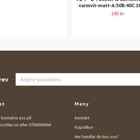
varmvit-matt-A:50B:40C:1
145 kr
rev
st
Meny
t kontakta oss på
Kontakt
rofiler.se
eller 0704369904
Köpvillkor
Hur handlar du hos oss?