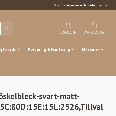
Snabba leveranser till hela Sverige
0
LOGGA IN
VARUKORG
igt skydd
Förvaring & Hantering
Maskiner
röskelbleck-svart-matt-
5C:80D:15E:15L:2526,Tillval