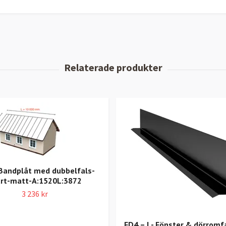
Bandplåt med dubbelfals-
rt-matt-A:1520L:3872
3 236 kr
FD4 – L- Fönster & dörromfa