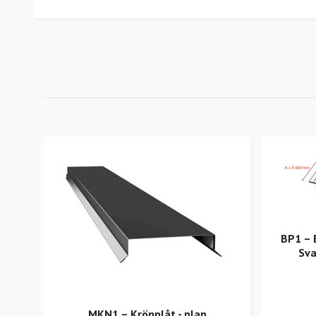
BP1 – 
Sva
MKN1 – Krönplåt - plan