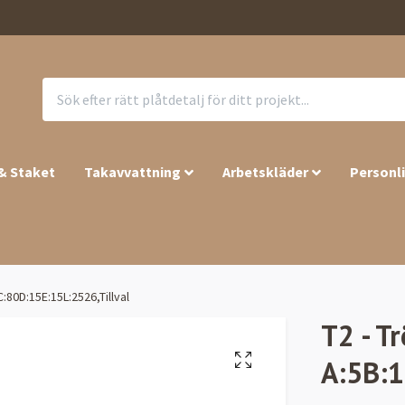
 & Staket
Takavvattning
Arbetskläder
Personl
:80D:15E:15L:2526,Tillval
T2 - T
A:5B:1