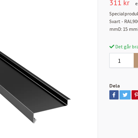
311 kr
e
Specialproduk
Svart - RAL9
mmD: 15 mmE
Det går bra
Dela