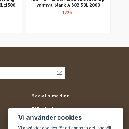
0L:1500
varmvit-blank-A:30B:30L:2000
A
122 kr
Sociala medier
Facebook
Vi använder cookies
Instagram
YouTube
Vi använder cookies för att anpassa det innehåll