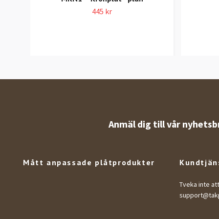
445 kr
Anmäl dig till vår nyhetsb
Mått anpassade plåtprodukter
Kundtjän
Tveka inte at
support@takp