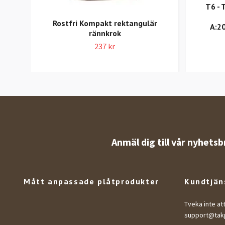
T6 - 
Rostfri Kompakt rektangulär
A:2
rännkrok
237 kr
Anmäl dig till vår nyhetsb
Mått anpassade plåtprodukter
Kundtjän
Tveka inte at
support@takp