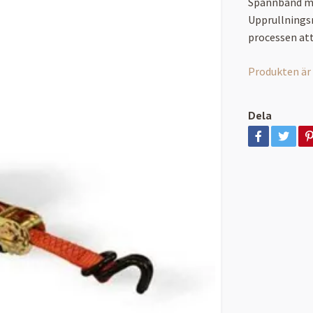
Spännband med
Upprullnings
processen att
Produkten är ty
Dela