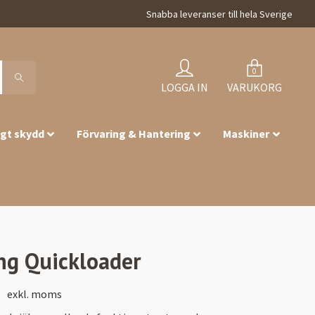
Snabba leveranser till hela Sverige
0
LOGGA IN
VARUKORG
igt skydd
Förvaring & Hantering
Maskiner
ng Quickloader
exkl. moms