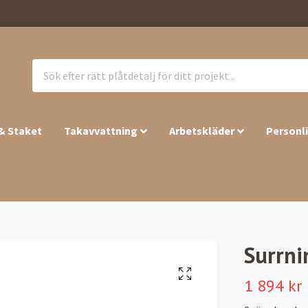
 & Staket
Takavvattning
Arbetskläder
Personl
Surrni
1 894 kr