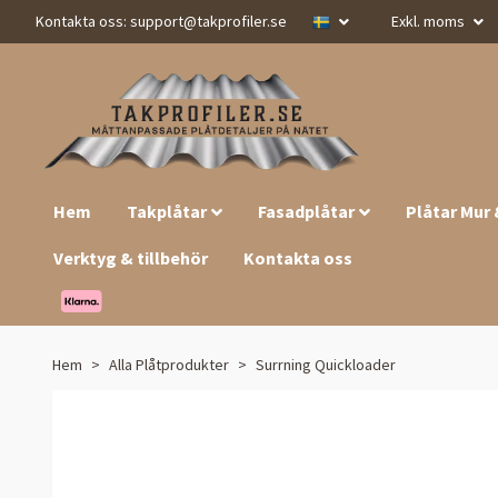
Kontakta oss:
support@takprofiler.se
Exkl. moms
Hem
Takplåtar
Fasadplåtar
Plåtar Mur
Verktyg & tillbehör
Kontakta oss
Hem
Alla Plåtprodukter
Surrning Quickloader