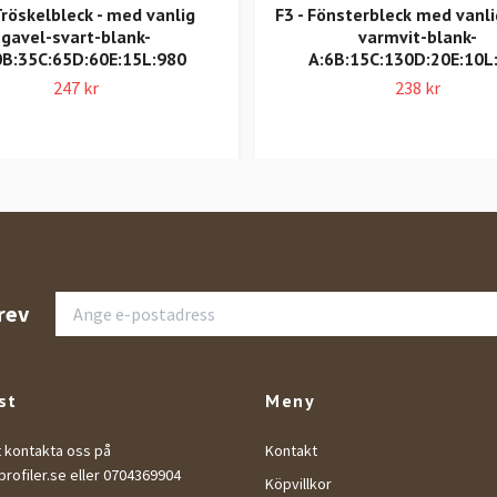
Tröskelbleck - med vanlig
F3 - Fönsterbleck med vanli
gavel-svart-blank-
varmvit-blank-
0B:35C:65D:60E:15L:980
A:6B:15C:130D:20E:10L
247 kr
238 kr
rev
st
Meny
t kontakta oss på
Kontakt
rofiler.se
eller 0704369904
Köpvillkor