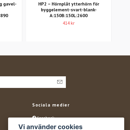
g gavel-
HP2 – Hörnplåt ytterhörn för
H
byggelement-svart-blank-
omv
:890
A:150B:150L:2600
414 kr
Sociala medier
Facebook
Vi använder cookies
Instagram