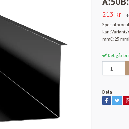
A:50B
213 kr
e
Specialproduk
kantVariant/
mmC: 25 mmD
Det går bra
Dela