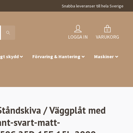
Snabba leveranser till hela Sverige
0
LOGGA IN
VARUKORG
igt skydd
Förvaring & Hantering
Maskiner
Ståndskiva / Väggplåt med
ant-svart-matt-