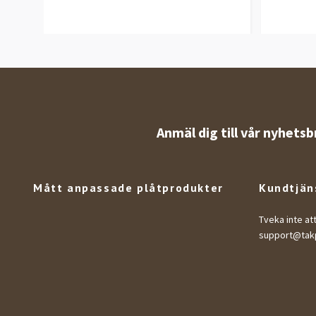
Anmäl dig till vår nyhetsb
Mått anpassade plåtprodukter
Kundtjän
Tveka inte at
support@takp