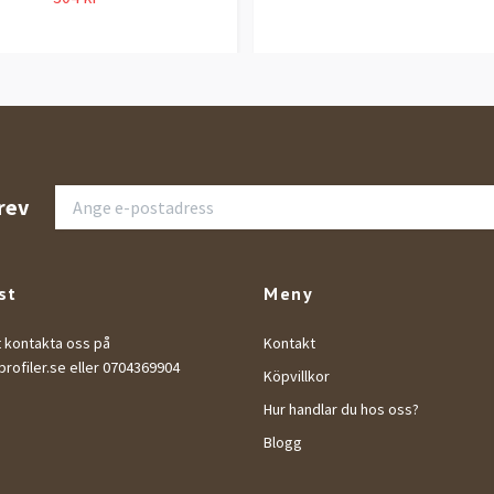
rev
st
Meny
t kontakta oss på
Kontakt
rofiler.se
eller 0704369904
Köpvillkor
Hur handlar du hos oss?
Blogg