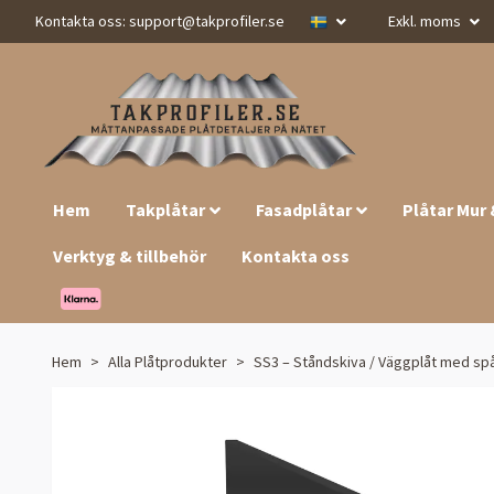
Kontakta oss:
support@takprofiler.se
Exkl. moms
Hem
Takplåtar
Fasadplåtar
Plåtar Mur
Verktyg & tillbehör
Kontakta oss
Hem
Alla Plåtprodukter
SS3 – Ståndskiva / Väggplåt med spå