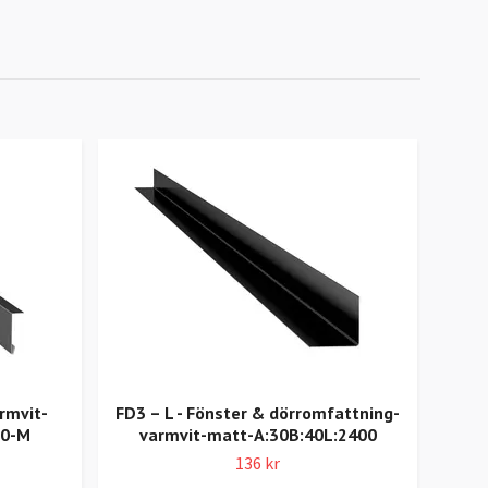
armvit-
FD3 – L - Fönster & dörromfattning-
MP1 
00-M
varmvit-matt-A:30B:40L:2400
bl
136 kr