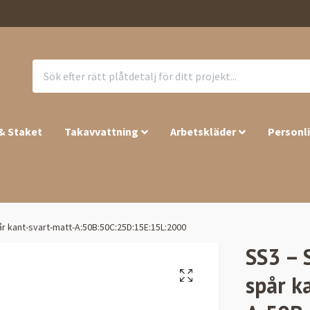
 & Staket
Takavvattning
Arbetskläder
Personl
r kant-svart-matt-A:50B:50C:25D:15E:15L:2000
SS3 – 
spår k