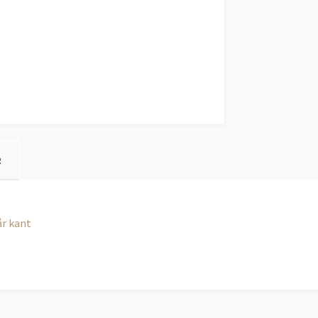
R
år kant