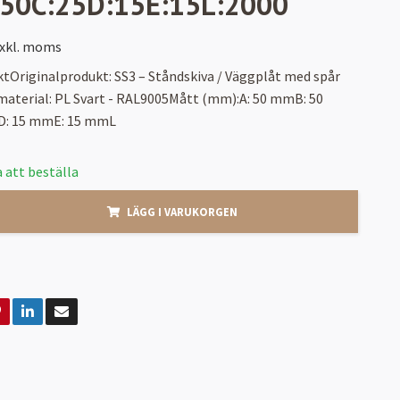
:50C:25D:15E:15L:2000
xkl. moms
tOriginalprodukt: SS3 – Ståndskiva / Väggplåt med spår
material: PL Svart - RAL9005Mått (mm):A: 50 mmB: 50
: 15 mmE: 15 mmL
 att beställa
LÄGG I VARUKORGEN