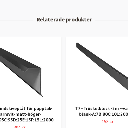
indskiveplåt för papptak-
T7 - Tröskelbleck -2m --v
varmvit-matt-höger-
blank-A:7B:80C:10L:20
95C:95D:25E:15F:15L:2000
158 kr
304 kr