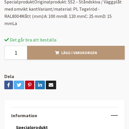
SpecialproduktOriginalprodukt: SS2 – Ståndskiva / Väggplåt
med omvikt kantVariant/material: PL Tegelröd -
RAL8004Mått (mm):A: 100 mmB: 120 mmC: 25 mmD: 15
mmLä
Det går bra att beställa
LÄGG I VARUKORGEN
Dela
Information
Specialprodukt