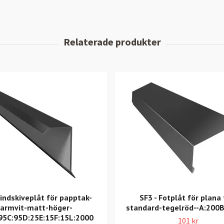
indskiveplåt för papptak-
SF3 - Fotplåt för plana 
varmvit-matt-höger-
standard-tegelröd--A:200B
95C:95D:25E:15F:15L:2000
101 kr