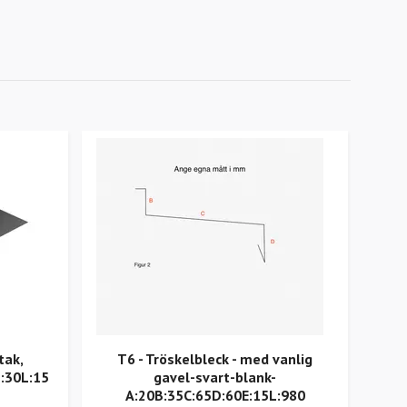
tak,
T6 - Tröskelbleck - med vanlig
R2
:30L:15
gavel-svart-blank-
A:20B:35C:65D:60E:15L:980