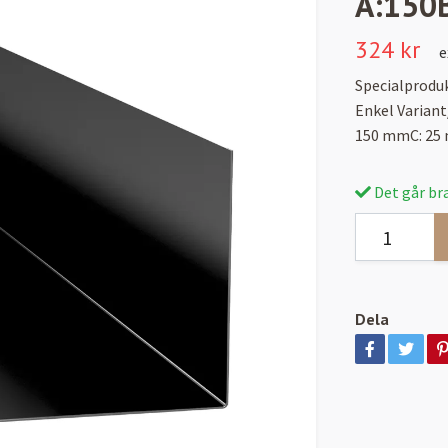
A:150
324 kr
e
Specialproduk
Enkel Varian
150 mmC: 25
Det går bra
Dela