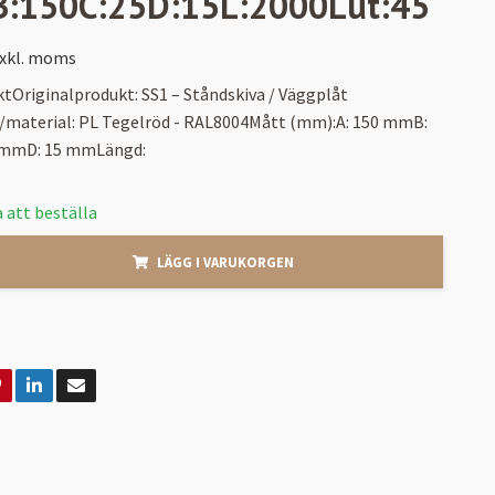
B:150C:25D:15L:2000Lut:45
xkl. moms
tOriginalprodukt: SS1 – Ståndskiva / Väggplåt
t/material: PL Tegelröd - RAL8004Mått (mm):A: 150 mmB:
 mmD: 15 mmLängd:
 att beställa
LÄGG I VARUKORGEN