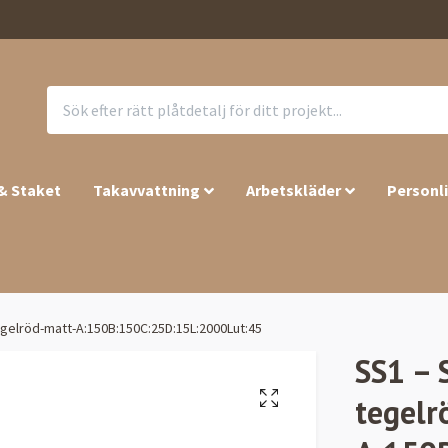
 & Staket
Takavvattning
Arbetskläder
Personl
egelröd-matt-A:150B:150C:25D:15L:2000Lut:45
SS1 – 
tegelr