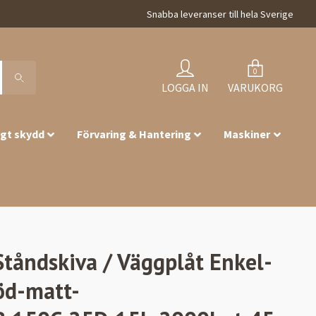
Snabba leveranser till hela Sverige
0
LOGGA IN
VARUKORG
igt skydd
Förvaring & Hantering
Maskiner
Ståndskiva / Väggplåt Enkel-
öd-matt-