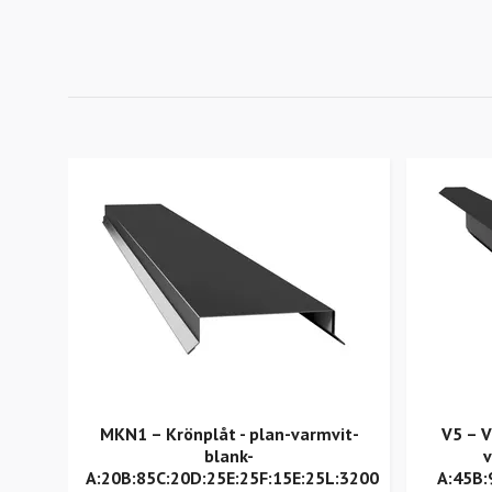
MKN1 – Krönplåt - plan-varmvit-
V5 – V
blank-
A:20B:85C:20D:25E:25F:15E:25L:3200
A:45B: