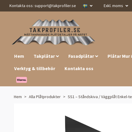
Kontakta oss:
support@takprofiler.se
Exkl. moms
Hem
Takplåtar
Fasadplåtar
Plåtar Mur
Verktyg & tillbehör
Kontakta oss
Hem
Alla Plåtprodukter
SS1 – Ståndskiva / Väggplåt Enkel-t