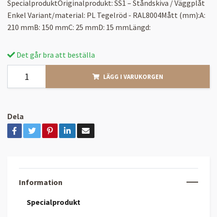
SpecialproduktOriginalprodukt: SS1 – Ståndskiva / Väggplåt
Enkel Variant/material: PL Tegelröd - RAL8004Mått (mm):A:
210 mmB: 150 mmC: 25 mmD: 15 mmLängd:
Det går bra att beställa
LÄGG I VARUKORGEN
Dela
Information
Specialprodukt