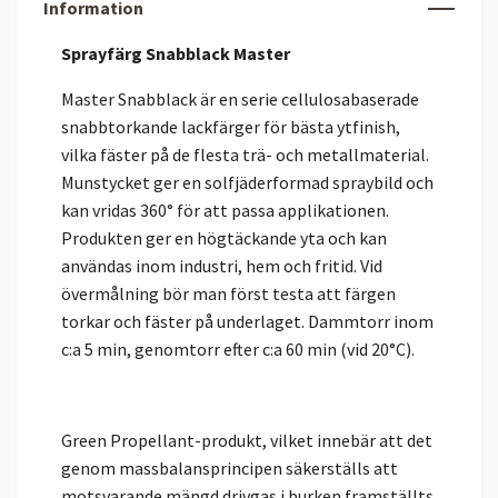
Information
Sprayfärg Snabblack Master
Master Snabblack är en serie cellulosabaserade
snabbtorkande lackfärger för bästa ytfinish,
vilka fäster på de flesta trä- och metallmaterial.
Munstycket ger en solfjäderformad spraybild och
kan vridas 360° för att passa applikationen.
Produkten ger en högtäckande yta och kan
användas inom industri, hem och fritid. Vid
övermålning bör man först testa att färgen
torkar och fäster på underlaget. Dammtorr inom
c:a 5 min, genomtorr efter c:a 60 min (vid 20°C).
Green Propellant-produkt, vilket innebär att det
genom massbalansprincipen
säkerställs att
motsvarande mängd drivgas i burken framställts