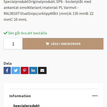
SpecialproduktOriginalprodukt: SP6 - Sockelplåt med
ankantat omvikVariant/material: PL Varmvit -
RAL9010TillvalSnips/urklippMått (mm):A: 135 mmB: 22
mmC: 10 mmL
Det går bra att beställa
LÄGG I VARUKORGEN
Dela
Information
Specialprodukt