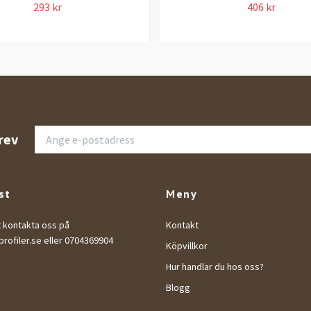
293 kr
406 kr
rev
st
Meny
t kontakta oss på
Kontakt
rofiler.se
eller 0704369904
Köpvillkor
Hur handlar du hos oss?
Blogg