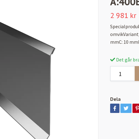
A:400
2 981 kr
Specialprodu
omvikVariant
mmC: 10 mmL
Det går bra
Dela