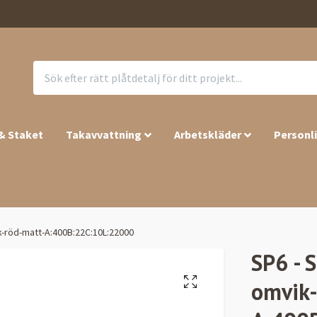
 & Staket
Takavvattning
Arbetskläder
Personl
k-röd-matt-A:400B:22C:10L:22000
SP6 - 
omvik-