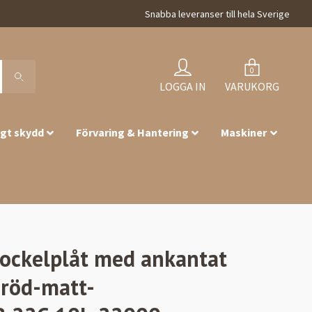
Snabba leveranser till hela Sverige
0
LOGGA IN
VARUKORG
igt skydd
Förvaring & Hantering
Maskiner
Sockelplåt med ankantat
röd-matt-