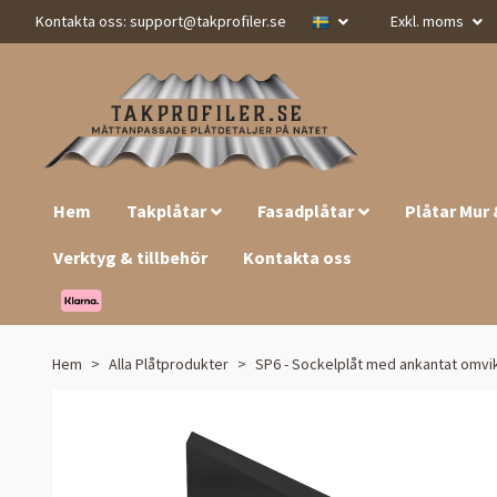
Kontakta oss:
support@takprofiler.se
Exkl. moms
Hem
Takplåtar
Fasadplåtar
Plåtar Mur
Verktyg & tillbehör
Kontakta oss
Hem
Alla Plåtprodukter
SP6 - Sockelplåt med ankantat omvi