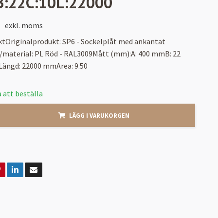
B:22C:10L:22000
exkl. moms
ktOriginalprodukt: SP6 - Sockelplåt med ankantat
/material: PL Röd - RAL3009Mått (mm):A: 400 mmB: 22
ängd: 22000 mmArea: 9.50
 att beställa
LÄGG I VARUKORGEN