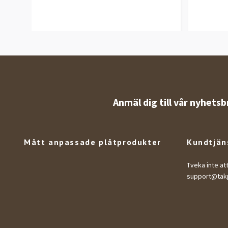
Anmäl dig till vår nyhetsb
Mått anpassade plåtprodukter
Kundtjän
Tveka inte at
support@takp