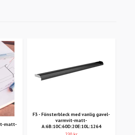
F3 - Fönsterbleck med vanlig gavel-
MP1 
varmvit-matt-
bl
it-matt-
A:6B:10C:60D:20E:10L:1264
230 kr