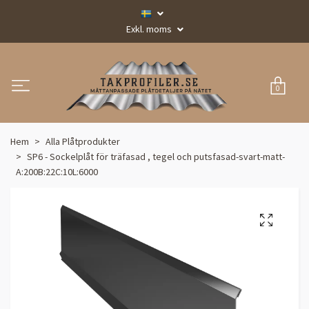
Exkl. moms
0
Hem
Alla Plåtprodukter
SP6 - Sockelplåt för träfasad , tegel och putsfasad-svart-matt-
A:200B:22C:10L:6000